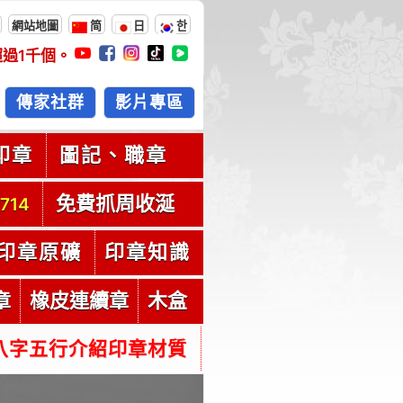
網站地圖
简
日
한
超過
1千
個。
傳家社群
影片專區
印章
圖記、職章
免費抓周收涎
714
印章原礦
印章知識
章
橡皮連續章
木盒
八字五行介紹印章材質