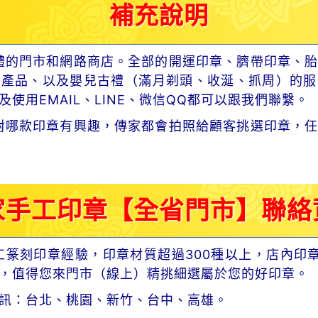
補充說明
體的門市和網路商店。全部的開運印章、臍帶印章、胎
章產品、以及嬰兒古禮（滿月剃頭、收涎、抓周）的服
使用EMAIL、LINE、微信QQ都可以跟我們聯繫。
對哪款印章有興趣，傳家都會拍照給顧客挑選印章，任
家手工印章【全省門市】聯絡
工篆刻印章經驗，印章材質超過300種以上，店內印
，值得您來門市（線上）精挑細選屬於您的好印章。
訊：台北、桃園、新竹、台中、高雄。