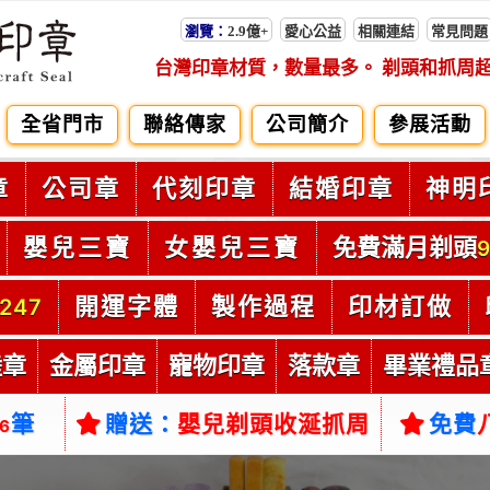
瀏覽：
2.9億+
愛心公益
相關連結
常見問題
台灣印章材質，數量最多。 剃頭和抓周
全省門市
聯絡傳家
公司簡介
參展活動
章
公司章
代刻印章
結婚印章
神明
嬰兒三寶
女嬰兒三寶
免費滿月剃頭
9
開運字體
製作過程
印材訂做
247
陸章
金屬印章
寵物印章
落款章
畢業禮品
筆
贈送：
嬰兒剃頭收涎抓周
免費
66