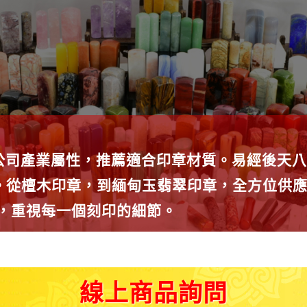
公司產業屬性，推薦適合印章材質。易經後天八
種。從檀木印章，到緬甸玉翡翠印章，全方位供
師，重視每一個刻印的細節。
線上商品詢問