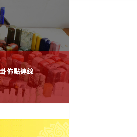
卦佈點連線
應