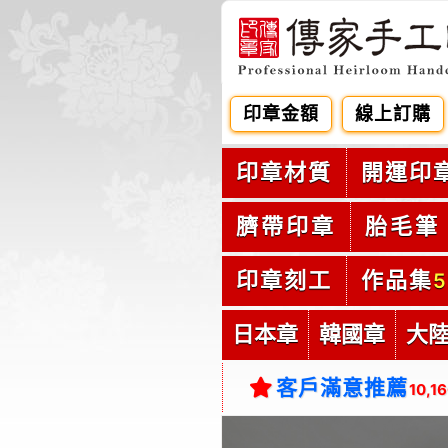
印章金額
線上訂購
印章材質
開運印
臍帶印章
胎毛筆
印章刻工
作品集
5
日本章
韓國章
大
客戶滿意推薦
10,1