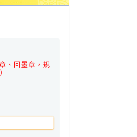
。
章、回墨章，規
)