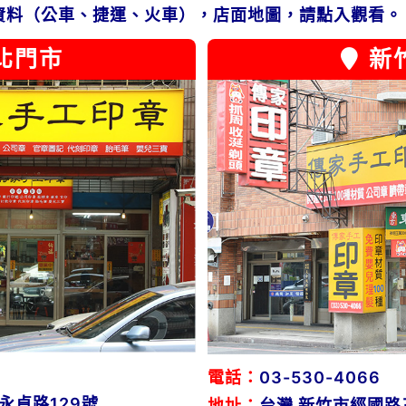
資料（公車、捷運、火車），店面地圖，請點入觀看。
北門市
新
電話：
03-530-4066
永貞路129號
地址：
台灣 新竹市經國路