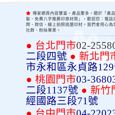
傳家網頁內容豐富，產品繁多，關於「產品
髮、免費八字推薦印章材質」，歡迎您：電話詢問
問、微信、線上拍照挑選印材。我們會用心為
社群、粉絲專業。
● 台北門市
02-2558
二段四號
● 新北門
市永和區永貞路12
● 桃園門市
03-3680
二段1137號
● 新竹
經國路三段71號
● 台中門市
04-2202