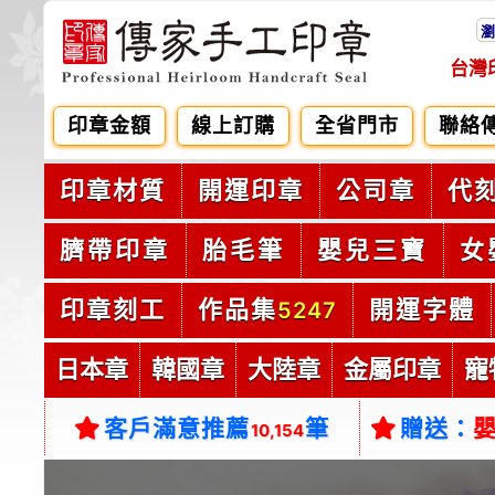
瀏
台灣
印章金額
線上訂購
全省門市
聯絡
印章材質
開運印章
公司章
代
臍帶印章
胎毛筆
嬰兒三寶
女
印章刻工
作品集
開運字體
5247
日本章
韓國章
大陸章
金屬印章
寵
客戶滿意推薦
筆
贈送：
10,154