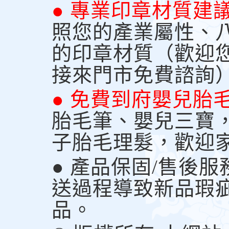
● 專業印章材質建
照您的產業屬性、
的印章材質（歡迎
接來門市免費諮詢
● 免費到府嬰兒胎
胎毛筆、嬰兒三寶
子胎毛理髮，歡迎
● 產品保固/售後
送過程導致新品瑕
品。