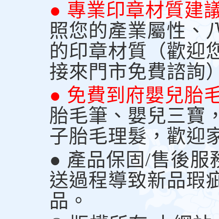
● 專業印章材質建
照您的產業屬性、
的印章材質（歡迎
接來門市免費諮詢
● 免費到府嬰兒胎
胎毛筆、嬰兒三寶
子胎毛理髮，歡迎
● 產品保固/售後
送過程導致新品瑕
品。