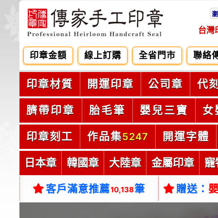
瀏
台灣
印章金額
線上訂購
全省門市
聯絡
印章材質
開運印章
公司章
代
臍帶印章
胎毛筆
嬰兒三寶
女
印章刻工
作品集
開運字體
5247
日本章
韓國章
大陸章
金屬印章
寵
客戶滿意推薦
筆
贈送：
10,138