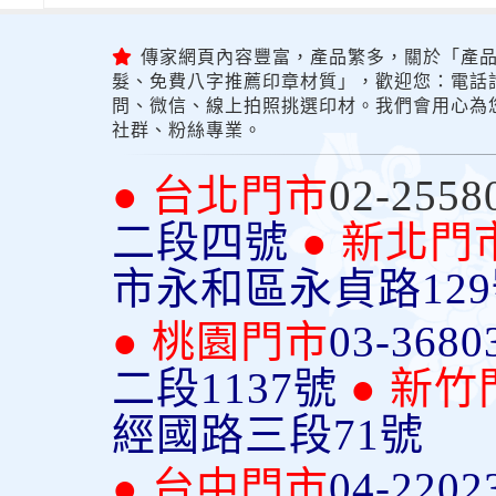
傳家網頁內容豐富，產品繁多，關於「產品
髮、免費八字推薦印章材質」，歡迎您：電話詢問
問、微信、線上拍照挑選印材。我們會用心為
社群、粉絲專業。
● 台北門市
02-2558
二段四號
● 新北門
市永和區永貞路12
● 桃園門市
03-3680
二段1137號
● 新竹
經國路三段71號
● 台中門市
04-2202