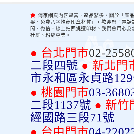
傳家網頁內容豐富，產品繁多，關於「產品
髮、免費八字推薦印章材質」，歡迎您：電話詢問
問、微信、線上拍照挑選印材。我們會用心為
社群、粉絲專業。
● 台北門市
02-2558
二段四號
● 新北門
市永和區永貞路12
● 桃園門市
03-3680
二段1137號
● 新竹
經國路三段71號
● 台中門市
04-2202