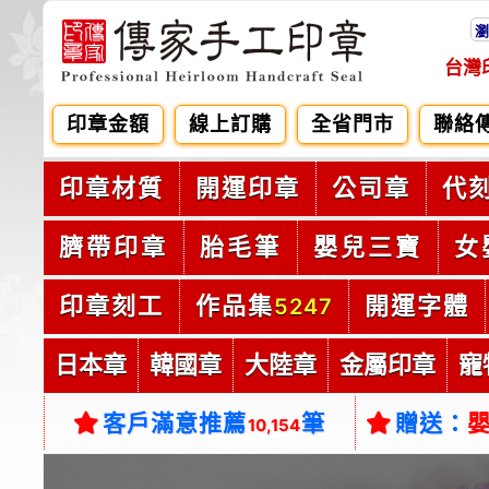
瀏
台灣
印章金額
線上訂購
全省門市
聯絡
印章材質
開運印章
公司章
代
臍帶印章
胎毛筆
嬰兒三寶
女
印章刻工
作品集
開運字體
5247
日本章
韓國章
大陸章
金屬印章
寵
客戶滿意推薦
筆
贈送：
10,154