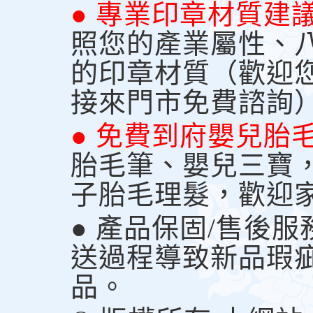
● 專業印章材質建
照您的產業屬性、
的印章材質（歡迎
接來門市免費諮詢
● 免費到府嬰兒胎
胎毛筆、嬰兒三寶
子胎毛理髮，歡迎
● 產品保固/售後
送過程導致新品瑕
品。