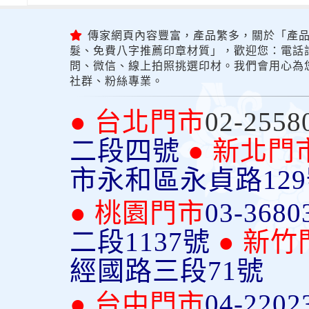
傳家網頁內容豐富，產品繁多，關於「產品
髮、免費八字推薦印章材質」，歡迎您：電話詢問
問、微信、線上拍照挑選印材。我們會用心為
社群、粉絲專業。
● 台北門市
02-2558
二段四號
● 新北門
市永和區永貞路12
● 桃園門市
03-3680
二段1137號
● 新竹
經國路三段71號
● 台中門市
04-2202