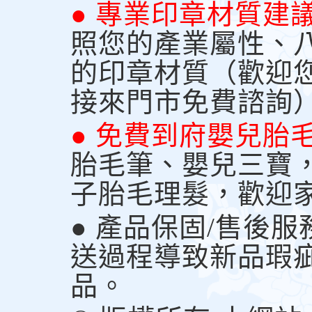
● 專業印章材質建
照您的產業屬性、
的印章材質（歡迎
接來門市免費諮詢
● 免費到府嬰兒胎
胎毛筆、嬰兒三寶
子胎毛理髮，歡迎
● 產品保固/售後
送過程導致新品瑕
品。