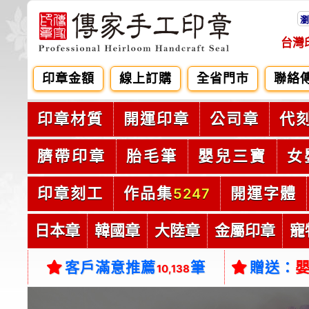
瀏
台灣
印章金額
線上訂購
全省門市
聯絡
印章材質
開運印章
公司章
代
臍帶印章
胎毛筆
嬰兒三寶
女
印章刻工
作品集
開運字體
5247
日本章
韓國章
大陸章
金屬印章
寵
客戶滿意推薦
筆
贈送：
10,138