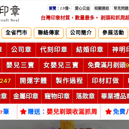
瀏覽：
2.9億+
愛心公益
相關連結
常見問題
台灣印章材質，數量最多。 剃頭和抓周
全省門市
聯絡傳家
公司簡介
參展活動
章
公司章
代刻印章
結婚印章
神明
嬰兒三寶
女嬰兒三寶
免費滿月剃頭
9
開運字體
製作過程
印材訂做
247
陸章
金屬印章
寵物印章
落款章
畢業禮品
筆
贈送：
嬰兒剃頭收涎抓周
免費
37