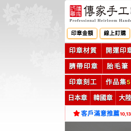
印章金額
線上訂購
印章材質
開運印
臍帶印章
胎毛筆
印章刻工
作品集
5
日本章
韓國章
大
客戶滿意推薦
10,1