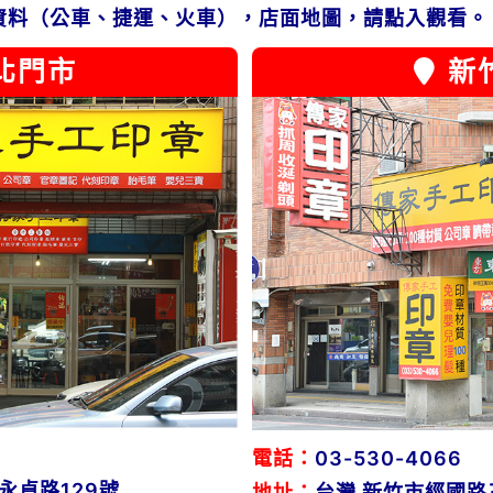
資料（公車、捷運、火車），店面地圖，請點入觀看。
北門市
新
電話：
03-530-4066
永貞路129號
地址：
台灣 新竹市經國路