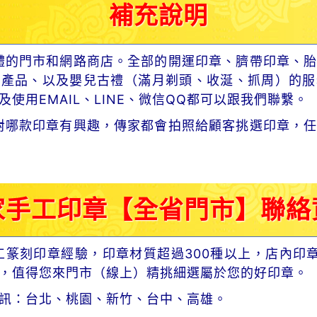
補充說明
體的門市和網路商店。全部的開運印章、臍帶印章、胎
章產品、以及嬰兒古禮（滿月剃頭、收涎、抓周）的服
使用EMAIL、LINE、微信QQ都可以跟我們聯繫。
對哪款印章有興趣，傳家都會拍照給顧客挑選印章，任
家手工印章【全省門市】聯絡
工篆刻印章經驗，印章材質超過300種以上，店內印
，值得您來門市（線上）精挑細選屬於您的好印章。
訊：台北、桃園、新竹、台中、高雄。