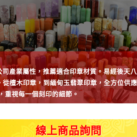
公司產業屬性，推薦適合印章材質。易經後天八
種。從檀木印章，到緬甸玉翡翠印章，全方位供
師，重視每一個刻印的細節。
線上商品詢問