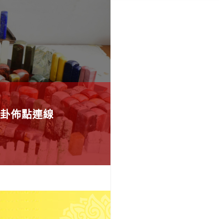
卦佈點連線
應