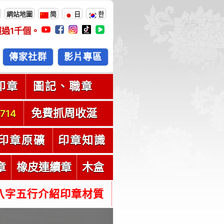
網站地圖
简
日
한
超過
1千
個。
傳家社群
影片專區
印章
圖記、職章
免費抓周收涎
714
印章原礦
印章知識
章
橡皮連續章
木盒
八字五行介紹印章材質