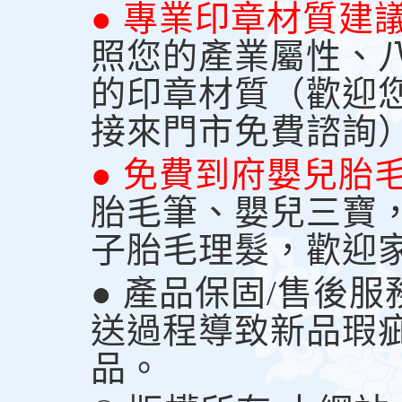
● 專業印章材質建
照您的產業屬性、
的印章材質（歡迎
接來門市免費諮詢
● 免費到府嬰兒胎
胎毛筆、嬰兒三寶
子胎毛理髮，歡迎
● 產品保固/售後
送過程導致新品瑕
品。