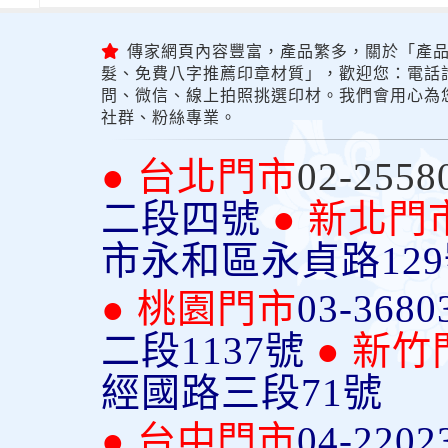
傳家網頁內容豐富，產品繁多，關於「產品
髮、免費八字推薦印章材質」，歡迎您：電話詢問
問、微信、線上拍照挑選印材。我們會用心為
社群、粉絲專業。
● 台北門市
02-2558
二段四號
● 新北門
市永和區永貞路12
● 桃園門市
03-3680
二段1137號
● 新竹
經國路三段71號
● 台中門市
04-2202