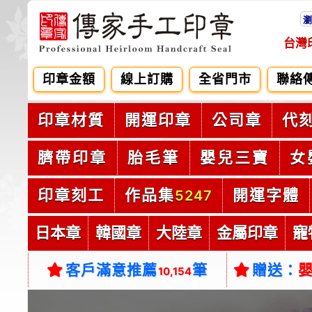
瀏
台灣
印章金額
線上訂購
全省門市
聯絡
印章材質
開運印章
公司章
代
臍帶印章
胎毛筆
嬰兒三寶
女
印章刻工
作品集
開運字體
5247
日本章
韓國章
大陸章
金屬印章
寵
客戶滿意推薦
筆
贈送：
10,154