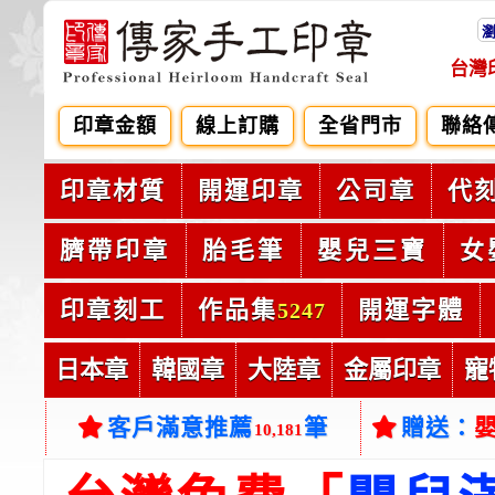
台灣
印章金額
線上訂購
全省門市
聯絡
印章材質
開運印章
公司章
代
臍帶印章
胎毛筆
嬰兒三寶
女
印章刻工
作品集
開運字體
5247
日本章
韓國章
大陸章
金屬印章
寵
客戶滿意推薦
筆
贈送：
10,181