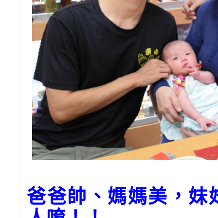
爸爸帥、媽媽美，妹
人唷！！