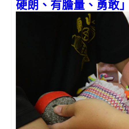
硬朗、有膽量、勇敢