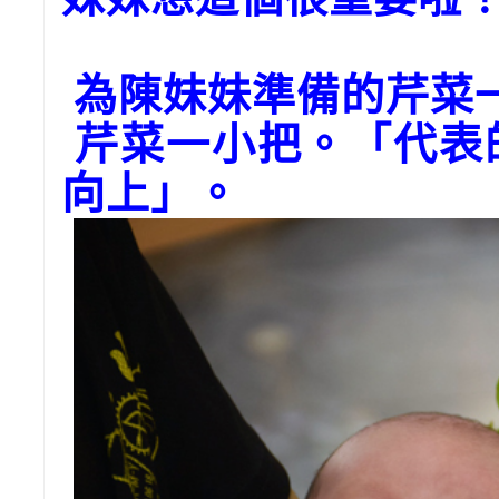
為陳妹妹準備的芹菜
芹菜一小把。「代表
向上」。