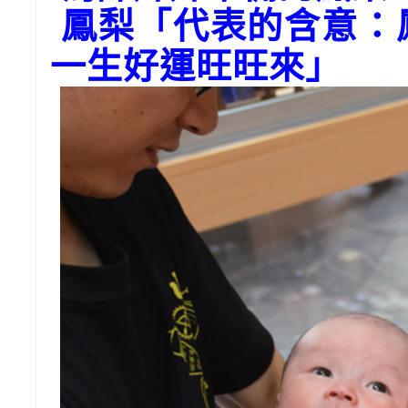
鳳梨「代表的含意：
一生好運旺旺來」