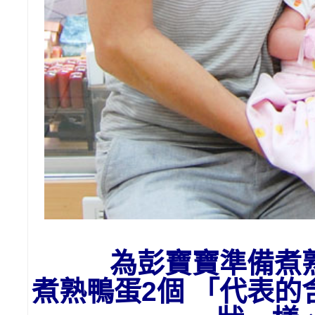
為彭
寶寶準備
煮
煮熟鴨蛋2個 「代表