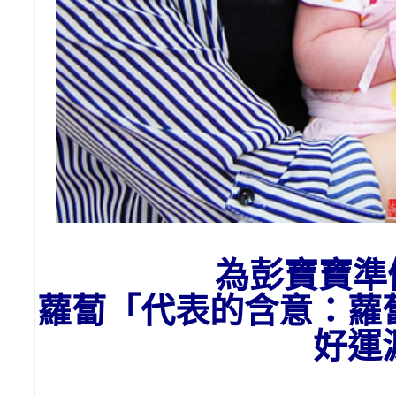
為彭
寶寶準
蘿蔔「代表的含意：
蘿
好運