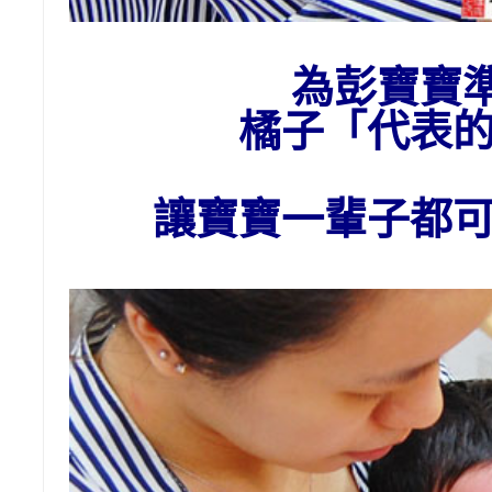
為
彭
寶寶
橘子
「代表
讓寶寶一輩子都