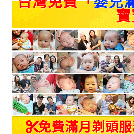
台灣免費「
嬰兒
寶
免費滿月剃頭服務