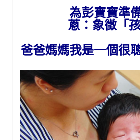
為彭寶寶準
蔥：象
徵「
爸爸媽媽我是一個很