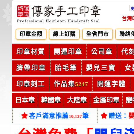
台灣
印章金額
線上訂購
全省門市
聯絡
印章材質
開運印章
公司章
代
臍帶印章
胎毛筆
嬰兒三寶
女
印章刻工
作品集
開運字體
5247
日本章
韓國章
大陸章
金屬印章
寵
客戶滿意推薦
筆
贈送：
10,137