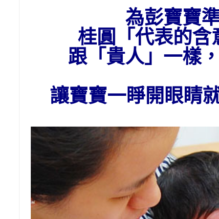
為彭
寶寶
桂圓「代表的含
跟「貴人」一樣
讓寶寶一睜開眼睛就