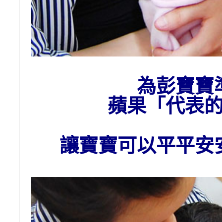
為
彭
寶寶
蘋果
「代表
讓寶寶可以平平安