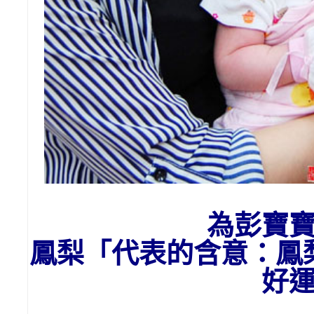
為彭
寶
鳳梨「代表的含意：
鳳
好