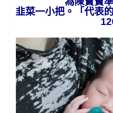
為陳
寶寶
韭菜一小把。「代表
1