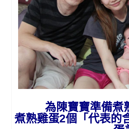
為陳寶寶準備
煮
煮熟雞蛋2個「代表的