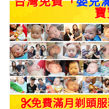
台灣免費「
嬰兒
寶
免費滿月剃頭服務