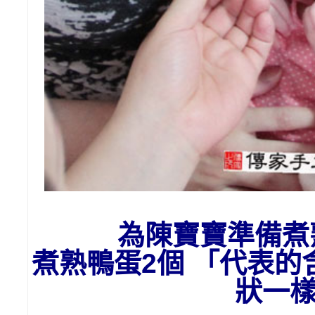
為陳寶寶準備
煮
煮熟鴨蛋2個 「代表
狀一