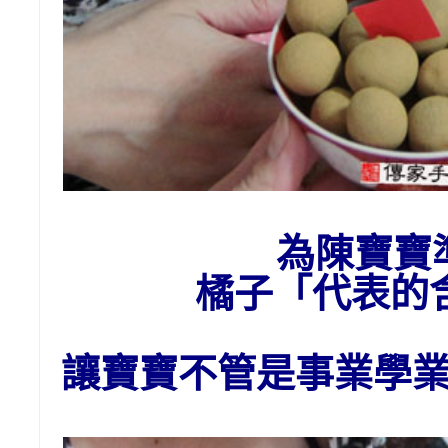
為
陳
寶寶
橘子
「代表的
讓寶寶不管是事業學