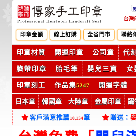
台灣
印章金額
線上訂購
全省門市
聯絡
印章材質
開運印章
公司章
代
臍帶印章
胎毛筆
嬰兒三寶
女
印章刻工
作品集
開運字體
5247
日本章
韓國章
大陸章
金屬印章
寵
客戶滿意推薦
筆
贈送：
10,154