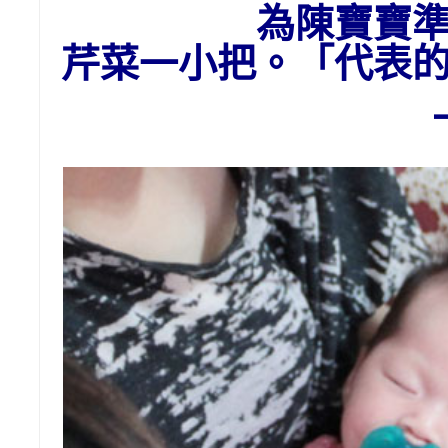
為陳寶寶
芹菜一小把。「代表