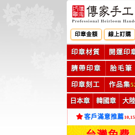
印章金額
線上訂購
印章材質
開運印
臍帶印章
胎毛筆
印章刻工
作品集
5
日本章
韓國章
大
客戶滿意推薦
10,1