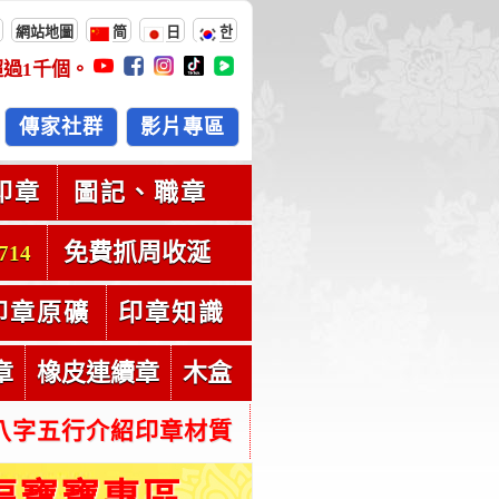
網站地圖
简
日
한
超過
1千
個。
傳家社群
影片專區
印章
圖記、職章
免費抓周收涎
714
印章原礦
印章知識
章
橡皮連續章
木盒
八字五行介紹印章材質