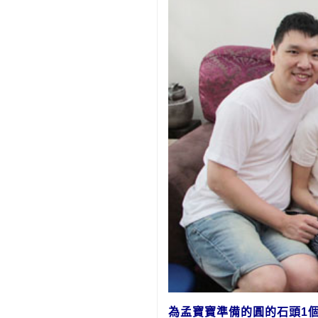
為孟
寶寶
準備的
圓的石頭1