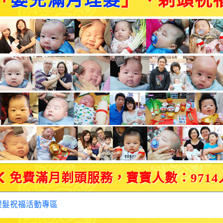
「
嬰兒滿月理髮
」、剃頭祝
免費滿月剃頭服務，寶寶人數：9714
理髮祝福活動專區