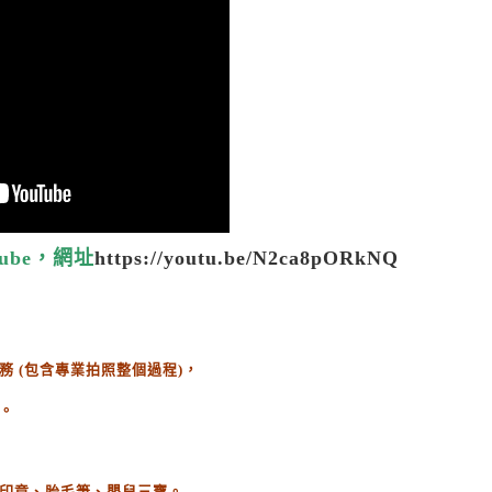
ube，網址
https://youtu.be/N2ca8pORkNQ
務
(
包含專業拍照整個過程
)
，
。
印章、胎毛筆、嬰兒三寶。