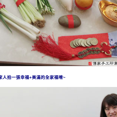
家人拍一張幸福+美滿的全家福唷~