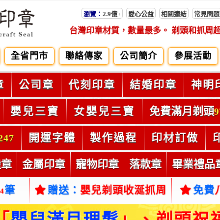
瀏覽：
2.9億+
愛心公益
相關連結
常見問題
台灣印章材質，數量最多。 剃頭和抓周
全省門市
聯絡傳家
公司簡介
參展活動
章
公司章
代刻印章
結婚印章
神明
嬰兒三寶
女嬰兒三寶
免費滿月剃頭
9
開運字體
製作過程
印材訂做
247
陸章
金屬印章
寵物印章
落款章
畢業禮品
筆
贈送：
嬰兒剃頭收涎抓周
免費
54