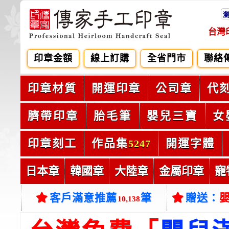
台灣
印章金額
線上訂購
全省門市
聯絡
印章材質
開運印章
公司章
代
臍帶印章
胎毛筆
嬰兒三寶
女
印章刻工
作品集
開運字體
5247
日本章
韓國章
大陸章
金屬印章
寵
客戶滿意推薦
筆
贈送：
10,138