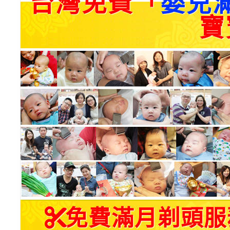
台灣免費「
嬰兒
寶
免費滿月剃頭服務