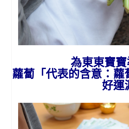
為東東寶寶
蘿蔔「代表的含意：
蘿
好運