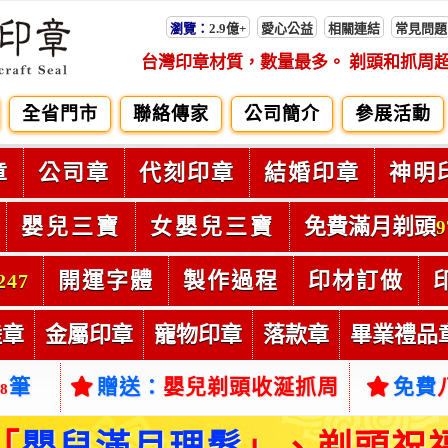
瀏覽：
2.9億+
愛心公益
相關連結
常見問題
台灣印章材質，數量最多。 剃頭和抓周
全省門市
聯絡傳家
公司簡介
參展活動
章
公司章
代刻印章
結婚印章
神明
嬰兒三寶
女嬰兒三寶
免費滿月剃頭
9
開運字體
製作過程
印材訂做
247
陸章
金屬印章
寵物印章
落款章
畢業禮品
筆
贈送：
嬰兒剃頭收涎抓周
免費
38