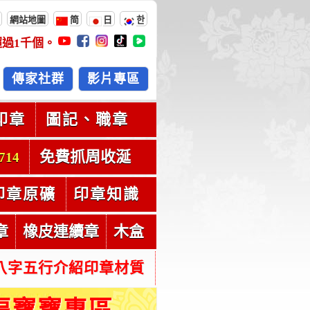
網站地圖
简
日
한
超過
1千
個。
傳家社群
影片專區
印章
圖記、職章
免費抓周收涎
714
印章原礦
印章知識
章
橡皮連續章
木盒
八字五行介紹印章材質