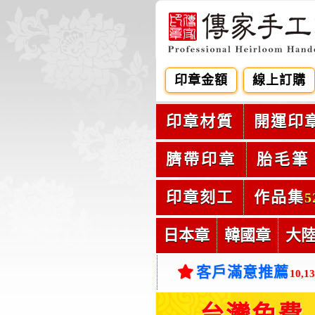
印章金額
線上訂購
印章材質
開運印
臍帶印章
胎毛筆
印章刻工
作品集
5
日本章
韓國章
大
客戶滿意推薦
10,1