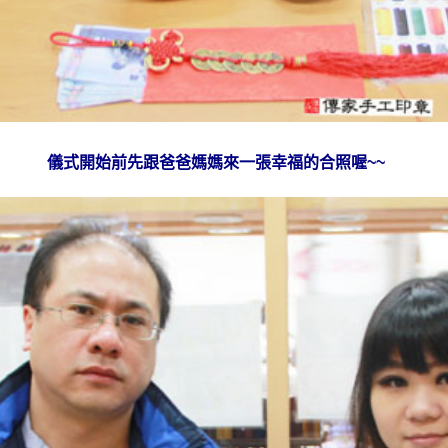
儀式開始前先跟爸爸媽媽來一張幸福的合照喔~~