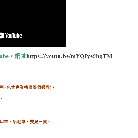
ube，網址
https://youtu.be/mYQIye9hqTM
務
(
包含專業拍照整個過程
)
，
。
印章、胎毛筆、嬰兒三寶。