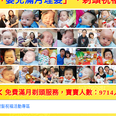
「
嬰兒滿月理髮
」、剃頭祝
免費滿月剃頭服務，寶寶人數：9714
理髮祝福活動專區