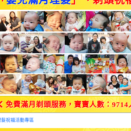
「
嬰兒滿月理髮
」、剃頭祝
免費滿月剃頭服務，寶寶人數：9714
理髮祝福活動專區