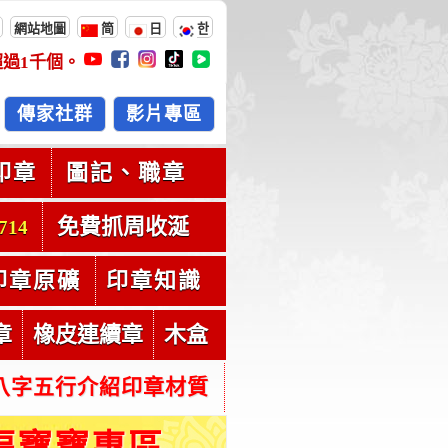
網站地圖
简
日
한
超過
1千
個。
傳家社群
影片專區
印章
圖記、職章
免費抓周收涎
714
印章原礦
印章知識
章
橡皮連續章
木盒
八字五行介紹印章材質