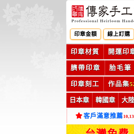
印章金額
線上訂購
印章材質
開運印
臍帶印章
胎毛筆
印章刻工
作品集
5
日本章
韓國章
大
客戶滿意推薦
10,1