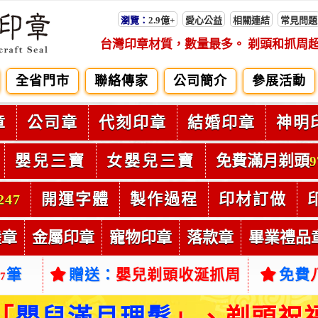
瀏覽：
2.9億+
愛心公益
相關連結
常見問題
台灣印章材質，數量最多。 剃頭和抓周
全省門市
聯絡傳家
公司簡介
參展活動
章
公司章
代刻印章
結婚印章
神明
嬰兒三寶
女嬰兒三寶
免費滿月剃頭
9
開運字體
製作過程
印材訂做
247
陸章
金屬印章
寵物印章
落款章
畢業禮品
筆
贈送：
嬰兒剃頭收涎抓周
免費
37