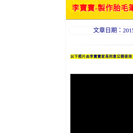
李寶寶-製作胎毛筆
文章日期：2015-0
以下照片由李
寶寶
家長同意公開使用