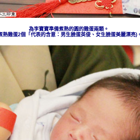
為李
寶寶準備
煮熟的
圓的雞蛋兩顆。
煮熟雞蛋2個「代表的含意：男生臉蛋英俊、女生臉蛋美麗漂亮)