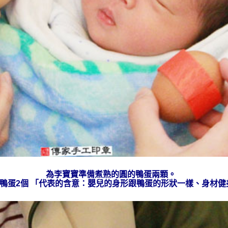
為李
寶寶準備
煮熟的
圓的鴨蛋兩顆。
鴨蛋2個 「代表的含意：嬰兒的身形跟鴨蛋的形狀一樣、身材健