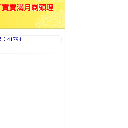
「寶寶滿月剃頭理
41794