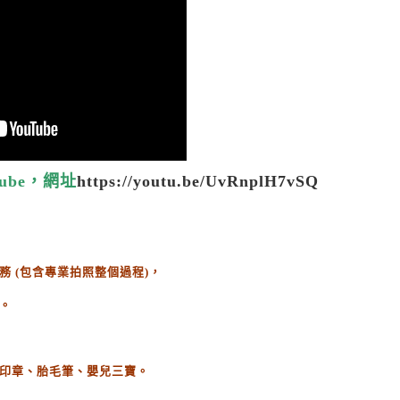
ube，網址
https://youtu.be/UvRnplH7vSQ
務
(
包含專業拍照整個過程
)
，
。
印章、胎毛筆、嬰兒三寶。