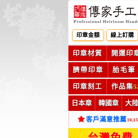
印章金額
線上訂購
印章材質
開運印
臍帶印章
胎毛筆
印章刻工
作品集
5
日本章
韓國章
大
客戶滿意推薦
10,1