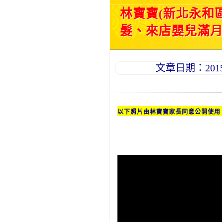
林寶寶(新北永和
髮、來店嬰兒滿月理
文章日期：2015-0
以下照片由
林
寶寶家長同意公開使用