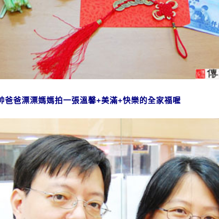
帥爸爸漂漂媽媽拍一張溫馨+美滿+快樂的全家福喔