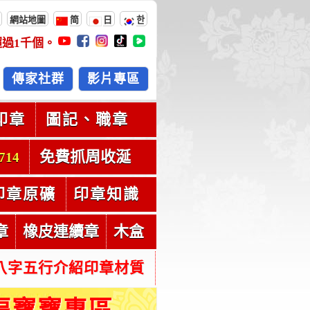
網站地圖
简
日
한
超過
1千
個。
傳家社群
影片專區
印章
圖記、職章
免費抓周收涎
714
印章原礦
印章知識
章
橡皮連續章
木盒
八字五行介紹印章材質