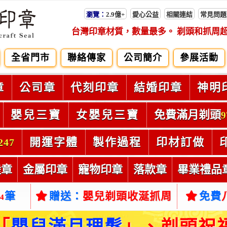
瀏覽：
2.9億+
愛心公益
相關連結
常見問題
台灣印章材質，數量最多。 剃頭和抓周
全省門市
聯絡傳家
公司簡介
參展活動
章
公司章
代刻印章
結婚印章
神明
嬰兒三寶
女嬰兒三寶
免費滿月剃頭
9
開運字體
製作過程
印材訂做
247
陸章
金屬印章
寵物印章
落款章
畢業禮品
筆
贈送：
嬰兒剃頭收涎抓周
免費
54