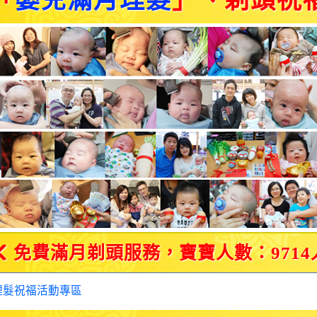
「
嬰兒滿月理髮
」、剃頭祝
免費滿月剃頭服務，寶寶人數：9714
理髮祝福活動專區