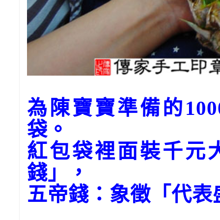
為陳寶寶準備的10
袋。
紅包袋裡面裝千元
錢」，
五帝錢：象徵「代表