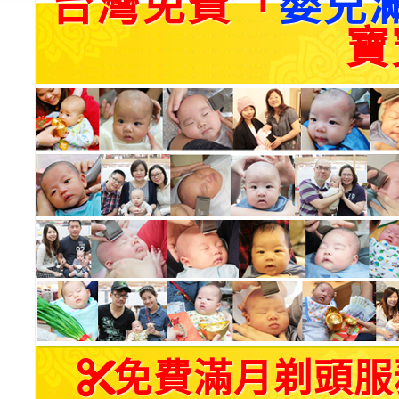
台灣免費「
嬰兒
寶
免費滿月剃頭服務