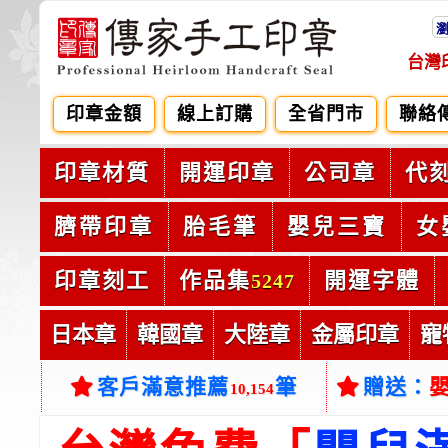
台灣
印章金額
線上訂購
全省門市
聯絡
印章材質
開運印章
公司章
代
臍帶印章
胎毛筆
嬰兒三寶
女
印章刻工
作品集
開運字體
5247
日本章
韓國章
大陸章
金屬印章
寵
客戶滿意推薦
筆
贈送：
10,154