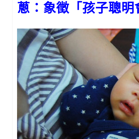
蔥：象徵「孩子聰明