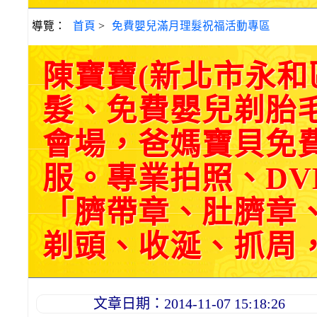
導覽：
首頁
>
免費嬰兒滿月理髮祝福活動專區
陳寶寶(新北市永
髮、免費嬰兒剃胎
會場，爸媽寶貝免
服。專業拍照、DV
「臍帶章、肚臍章
剃頭、收涎、抓周，三選
文章日期：2014-11-07 15:18:26