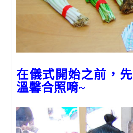
在儀式開始之前，先
溫馨合照唷~