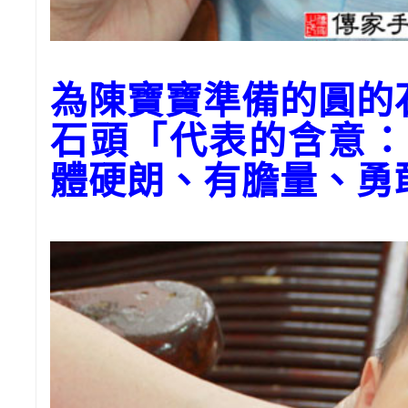
為陳寶寶準備的圓
石頭「代表的含意：
體硬朗、有膽量、勇