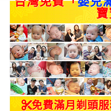
台灣免費「
嬰兒
寶
免費滿月剃頭服務