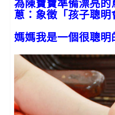
為陳寶寶準備漂亮
蔥：象徵「孩子聰明
媽媽我是一個很聰明