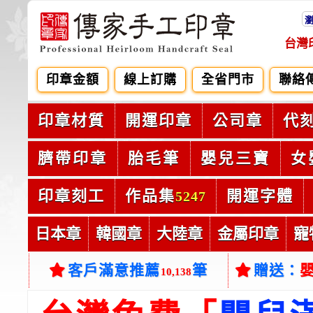
台灣
印章金額
線上訂購
全省門市
聯絡
印章材質
開運印章
公司章
代
臍帶印章
胎毛筆
嬰兒三寶
女
印章刻工
作品集
開運字體
5247
日本章
韓國章
大陸章
金屬印章
寵
客戶滿意推薦
筆
贈送：
10,138