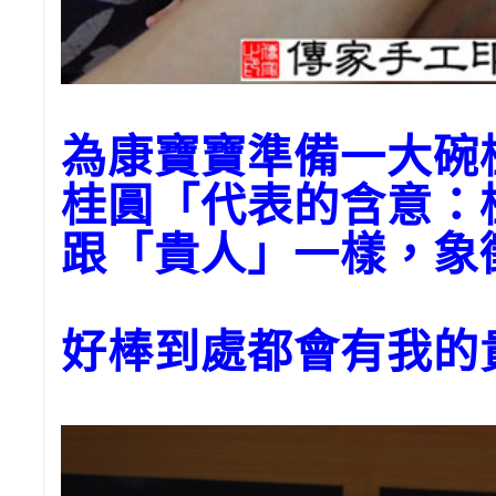
為康寶寶準備一大碗
桂圓「代表的含意：
跟「貴人」一樣，象
好棒到處都會有我的