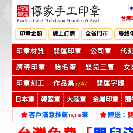
台灣
印章金額
線上訂購
全省門市
聯絡
印章材質
開運印章
公司章
代
臍帶印章
胎毛筆
嬰兒三寶
女
印章刻工
作品集
開運字體
5247
日本章
韓國章
大陸章
金屬印章
寵
客戶滿意推薦
筆
贈送：
10,138