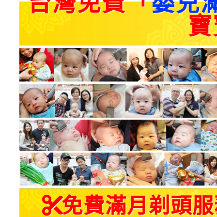
台灣免費「
嬰兒
寶
免費滿月剃頭服務