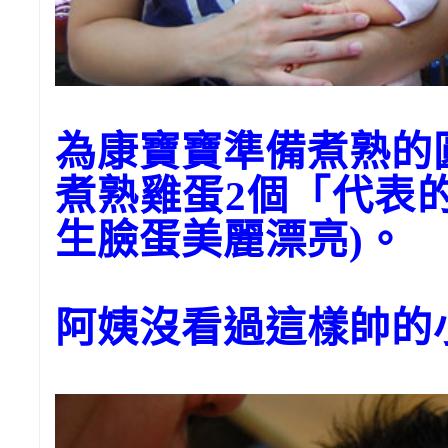
為康寶寶準備煮熟
煮熟雞蛋2個「代表
生臉蛋美麗漂亮)。
阿姨沒看過這樣帥的