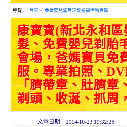
導覽：
首頁
>
免費嬰兒滿月理髮祝福活動專區
康寶寶(新北永和
髮、免費嬰兒剃胎
會場，爸媽寶貝免
服。專業拍照、DV
「臍帶章、肚臍章
剃頭、收涎、抓周，三選
文章日期：2014-10-23 19:32:26