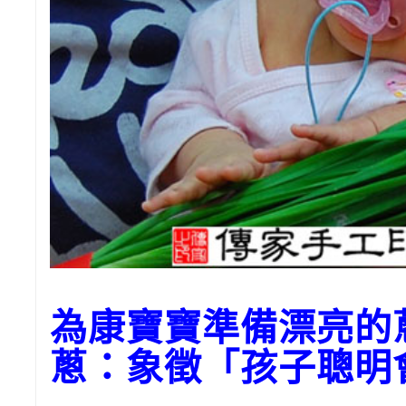
為康寶寶準備漂亮的
蔥：象徵「孩子聰明