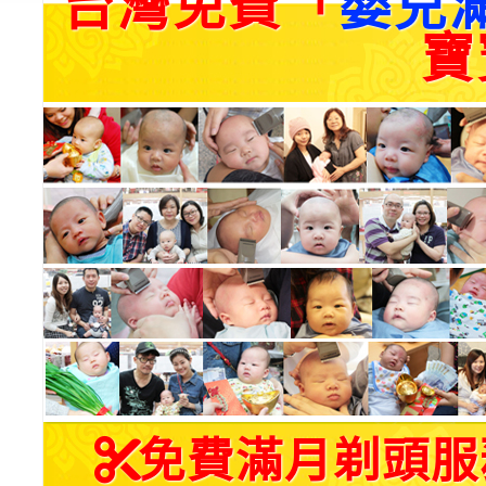
台灣免費「
嬰兒
寶
免費滿月剃頭服務