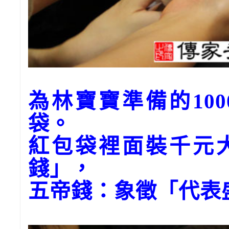
為林寶寶準備的10
袋。
紅包袋裡面裝千元
錢」，
五帝錢：象徵「代表