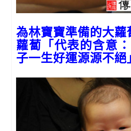
為林寶寶準備的大蘿
蘿蔔「代表的含意：
子一生好運源源不絕