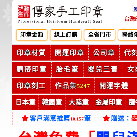
台灣
印章金額
線上訂購
全省門市
聯絡
印章材質
開運印章
公司章
代
臍帶印章
胎毛筆
嬰兒三寶
女
印章刻工
作品集
開運字體
5247
日本章
韓國章
大陸章
金屬印章
寵
客戶滿意推薦
筆
贈送：
10,157