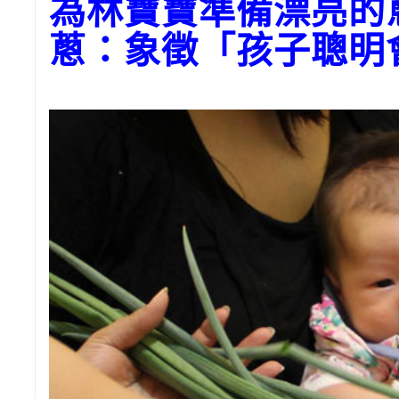
為林寶寶準備漂亮的
蔥：象徵「孩子聰明