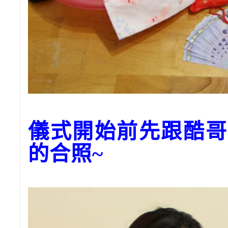
儀式開始前先跟酷哥
的合照~