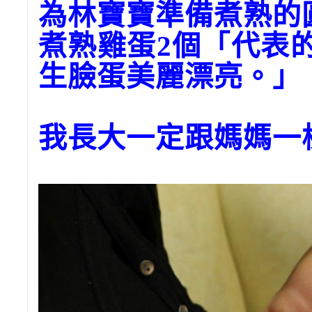
為林寶寶準備煮熟的
煮熟雞蛋2個「代表
生臉蛋美麗漂亮。」
我長大一定跟媽媽一