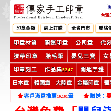
台灣
印章金額
線上訂購
全省門市
聯絡
印章材質
開運印章
公司章
代
臍帶印章
胎毛筆
嬰兒三寶
女
印章刻工
作品集
開運字體
5247
日本章
韓國章
大陸章
金屬印章
寵
客戶滿意推薦
筆
贈送：
10,161