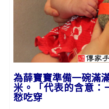
為
薛
寶寶
準備一碗滿
米。「代表的含意：
愁吃穿