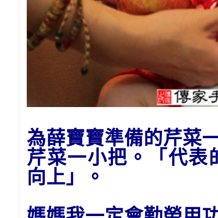
為
薛
寶寶準備的
芹菜
芹菜一小把。「代表
向上」。
媽媽我一定會勤勞用