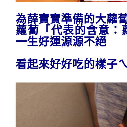
為
薛
寶寶準備的大
蘿
蘿蔔「代表的含意：
一生好運源源不絕
看起來好好吃的樣子