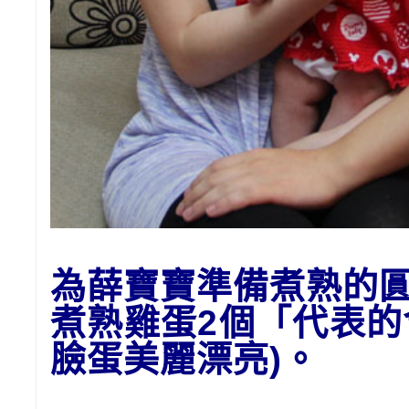
為
薛
寶寶準備
煮熟的
煮熟雞蛋2個「代表
臉蛋美麗漂亮)。