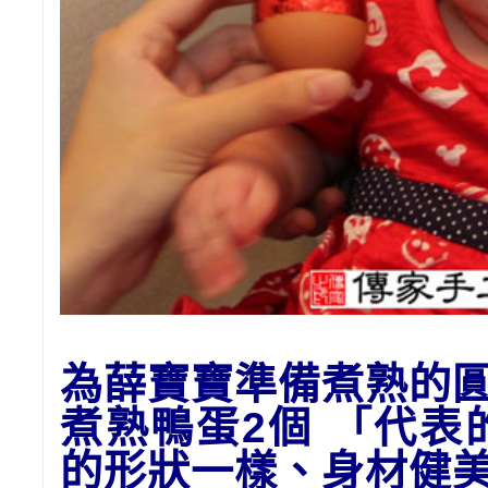
為
薛
寶寶準備
煮熟的
煮熟鴨蛋2個 「代
的形狀一樣、身材健美