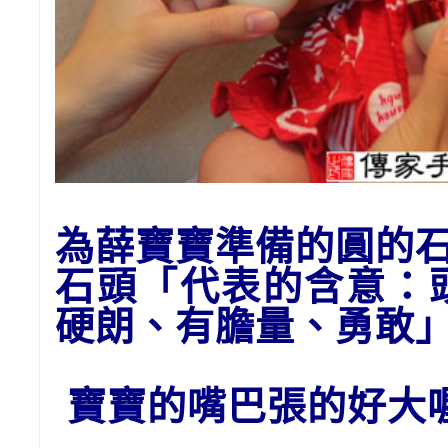
為
薛
寶寶準備的
圓的
石頭
「代表的含意：
硬朗、有膽量、勇敢
寶寶的嘴巴張的好大