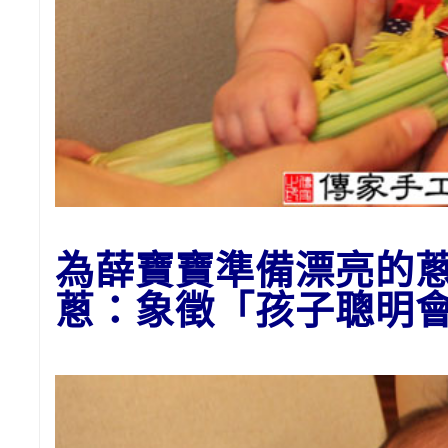
為
薛
寶寶準備漂亮的
蔥：象徵「孩子聰明