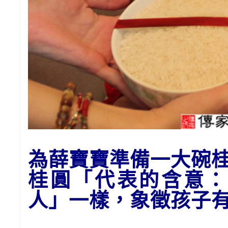
為
薛
寶寶準備一大碗
桂圓「代表的含意：
人」一樣，象徵孩子