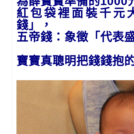
為
薛
寶寶準備的1
00
紅包袋裡面裝千元
錢」
，
五帝錢：象徵「代表
寶寶真聰明把錢錢