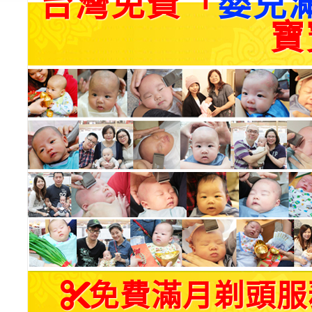
台灣免費「
嬰兒
寶
免費滿月剃頭服務