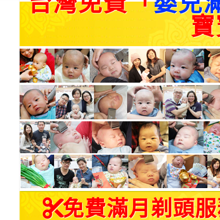
台灣免費「
嬰兒
寶
免費滿月剃頭服務