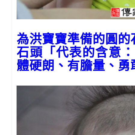
為洪寶寶準備的圓的
石頭「代表的含意：
體硬朗、有膽量、勇