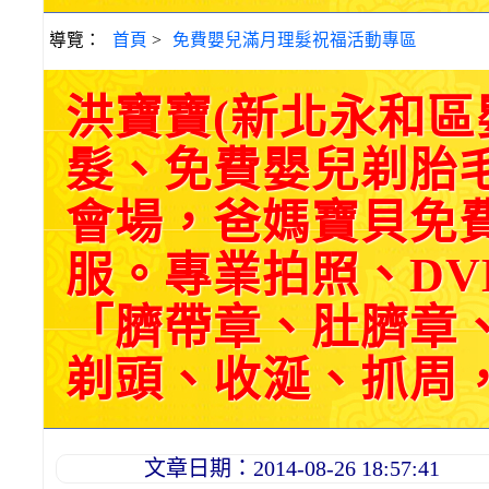
導覽：
首頁
>
免費嬰兒滿月理髮祝福活動專區
洪寶寶(新北永和
髮、免費嬰兒剃胎
會場，爸媽寶貝免
服。專業拍照、DV
「臍帶章、肚臍章
剃頭、收涎、抓周，三選
文章日期：2014-08-26 18:57:41