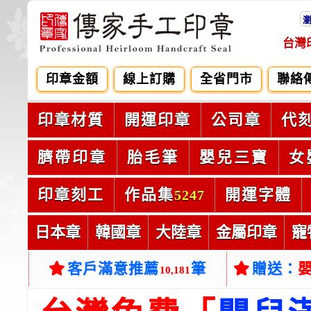
台灣
印章金額
線上訂購
全省門市
聯絡
印章材質
開運印章
公司章
代
臍帶印章
胎毛筆
嬰兒三寶
女
印章刻工
作品集
開運字體
5247
日本章
韓國章
大陸章
金屬印章
寵
客戶滿意推薦
筆
贈送：
10,181