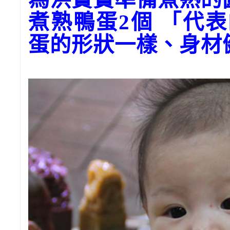
煮熟鴨蛋2個 「代
蛋的形狀一樣、身材