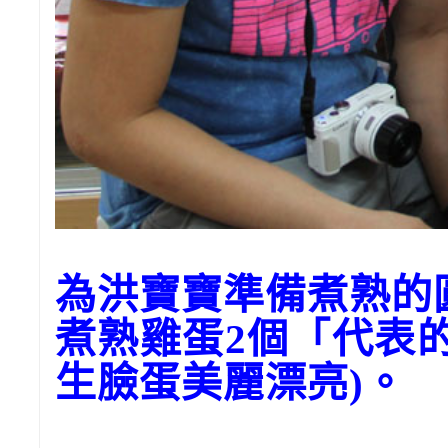
為洪寶寶準備煮熟的
煮熟雞蛋2個「代表
生臉蛋美麗漂亮)。