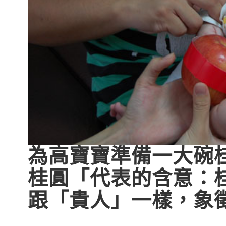
為高寶寶準備一大碗
桂圓「代表的含意：
跟「貴人」一樣，象