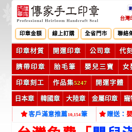
台灣
印章金額
線上訂購
全省門市
聯絡
印章材質
開運印章
公司章
代
臍帶印章
胎毛筆
嬰兒三寶
女
印章刻工
作品集
開運字體
5247
日本章
韓國章
大陸章
金屬印章
寵
客戶滿意推薦
筆
贈送：
10,154