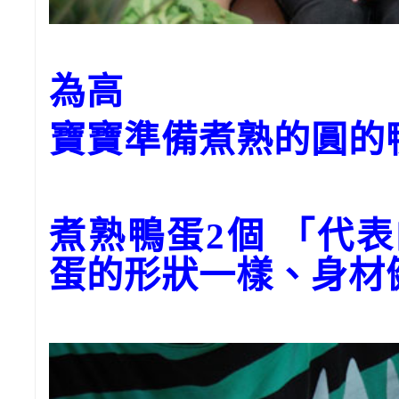
為高
寶寶準備煮熟的圓的
煮熟鴨蛋2個 「代
蛋的形狀一樣、身材