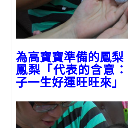
為高寶寶準備的鳳梨
鳳梨「代表的含意：
子一生好運旺旺來」