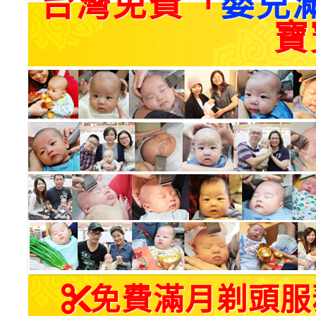
台灣免費「
嬰兒
寶
免費滿月剃頭服務