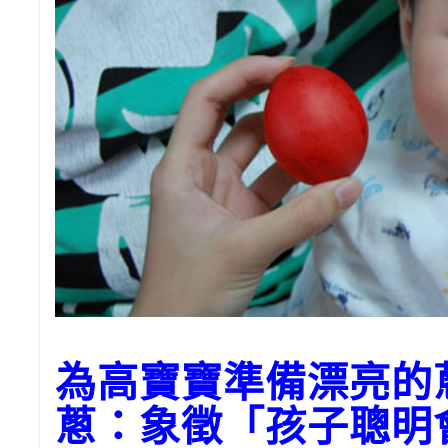
為高寶寶準備漂亮的
蔥：象徵「孩子聰明