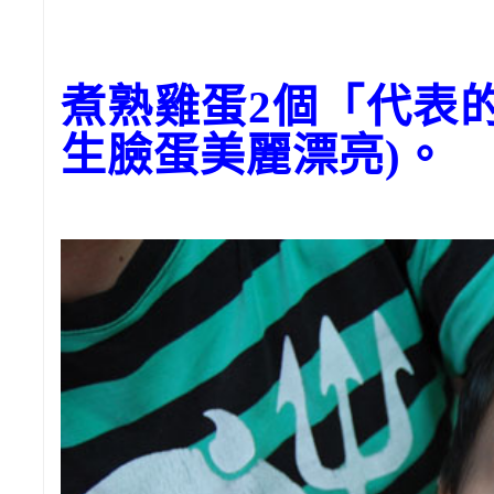
煮熟雞蛋2個「代表
生臉蛋美麗漂亮)。