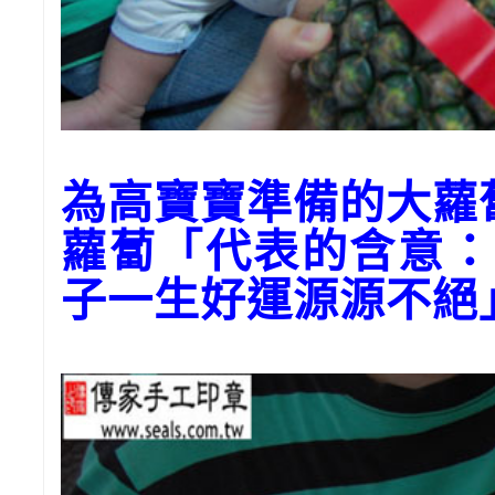
為高寶寶準備的大蘿
蘿蔔「代表的含意：
子一生好運源源不絕