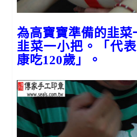
為高寶寶準備的韭菜
韭菜一小把。「代表
康吃120歲」。