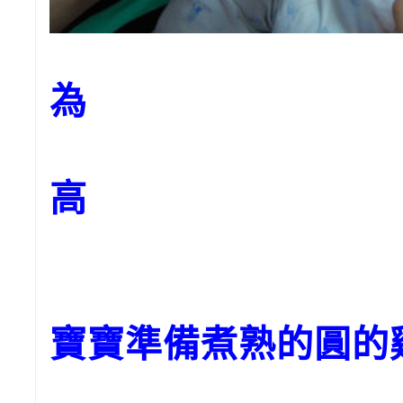
為
高
寶寶準備煮熟的圓的