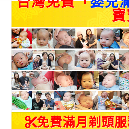
台灣免費「
嬰兒
寶
免費滿月剃頭服務