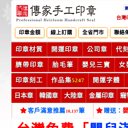
台灣
印章金額
線上訂購
全省門市
聯絡
印章材質
開運印章
公司章
代
臍帶印章
胎毛筆
嬰兒三寶
女
印章刻工
作品集
開運字體
5247
日本章
韓國章
大陸章
金屬印章
寵
客戶滿意推薦
筆
贈送：
10,137