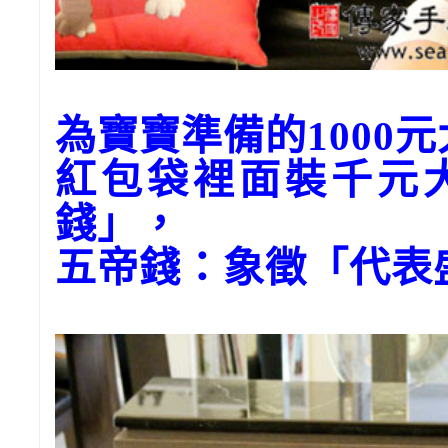
為寶寶準備的1000
紅包袋裡面裝千元
錢」，
五帝錢：象徵「代表