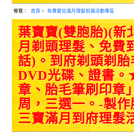
導覽：
首頁
>
免費嬰兒滿月理髮祝福活動專區
葉寶寶(雙胞胎)(
月剃頭理髮、免費
話)。到府剃頭剃
DVD光碟、證書。
章、胎毛筆刷印章
周，三選一。-製
三寶滿月到府理髮活動紀