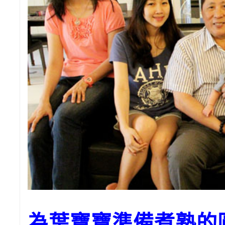
為葉寶寶準備煮熟的