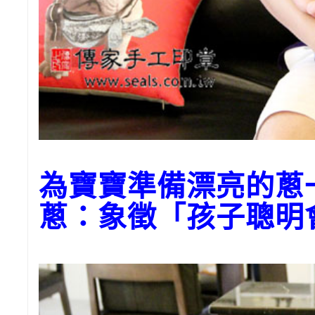
為寶寶準備漂亮的蔥
蔥：象徵「孩子聰明