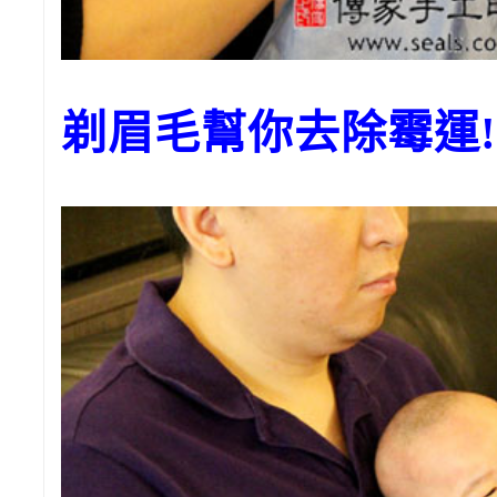
剃眉毛幫你去除霉運!