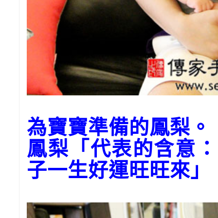
為寶寶準備的鳳梨。
鳳梨「代表的含意：
子一生好運旺旺來」