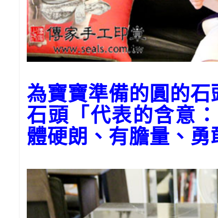
為寶寶準備的圓的石
石頭「代表的含意：
體硬朗、有膽量、勇