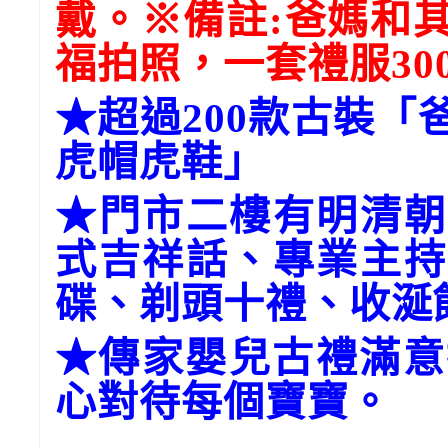
戴。※備註:爸媽和
福拍照，一套禮服30
★超過200款古裝
虎帽虎鞋」
★門市二樓有明清朝
式吉祥話、專業主持
碟、剃頭十禮、收涎
★傳家嬰兒古禮滿意
心對待每個寶寶。