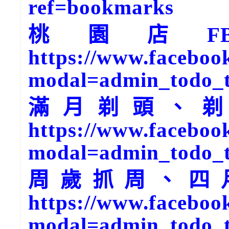
ref=bookmarks
桃園店F
https://www.faceboo
modal=admin_todo_
滿月剃頭、剃
https://www.faceboo
modal=admin_todo_
周歲抓周、四
https://www.faceboo
modal=admin_todo_