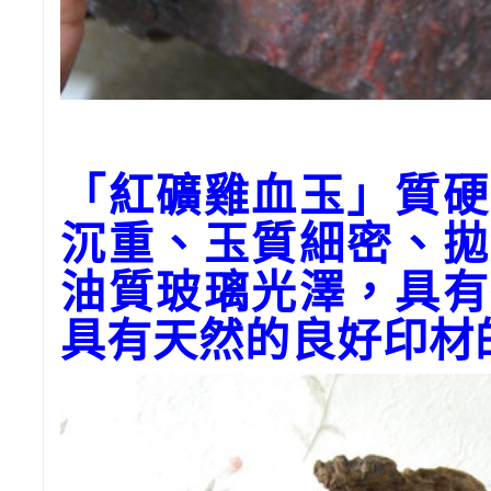
「紅礦雞血玉」質硬
沉重、玉質細密、拋
油質玻璃光澤，具有
具有天然的良好印材