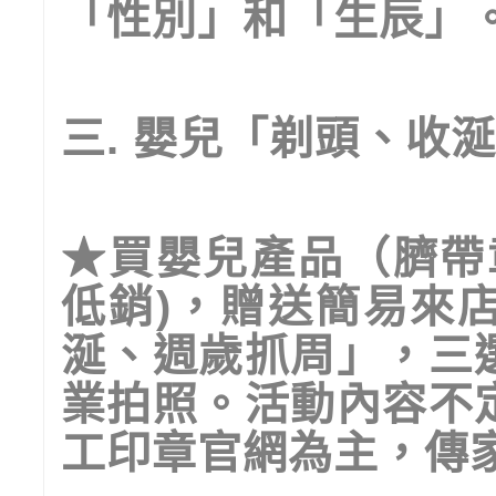
「性別」和「生辰」
三
.
嬰兒「剃頭、收涎
★
買嬰兒產品（臍帶
低銷
)
，贈送簡易來
涎、週歲抓周」，三
業拍照。活動內容不
工印章官網為主，傳