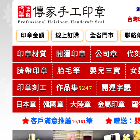
台灣
印章金額
線上訂購
全省門市
聯絡
印章材質
開運印章
公司章
代
臍帶印章
胎毛筆
嬰兒三寶
女
印章刻工
作品集
開運字體
5247
日本章
韓國章
大陸章
金屬印章
寵
客戶滿意推薦
筆
贈送：
10,161