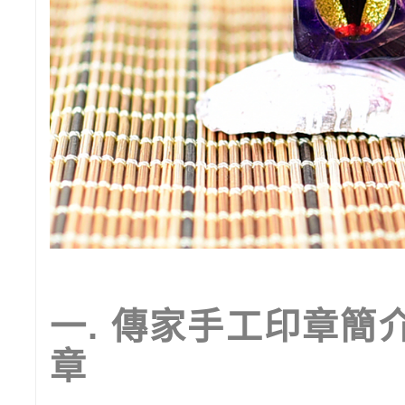
一
.
傳家手工印章簡
章