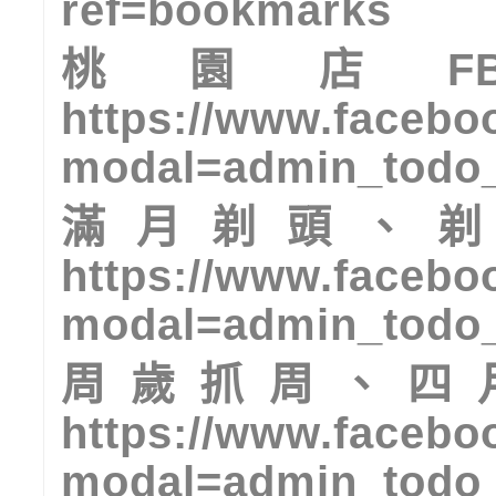
ref=bookmarks
桃園店
F
https://www.facebo
modal=admin_todo_
滿月剃頭、
https://www.facebo
modal=admin_todo_
周歲抓周、四
https://www.facebo
modal=admin_todo_