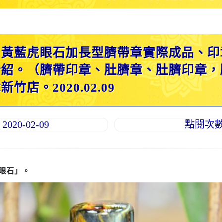
：黃藍虎眼石加長型臍帶章實際成品、印
介紹。（臍帶印章、肚臍章、肚臍印章，
店。2020.02.09
20-02-09
點閱次數：
眼石」。