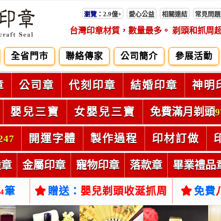
瀏覽：
2.9億+
愛心公益
相關連結
常見問題
台灣印章材質，數量最多。 剃頭和抓周
全省門市
聯絡傳家
公司簡介
參展活動
章
公司章
代刻印章
結婚印章
神明
嬰兒三寶
女嬰兒三寶
免費滿月剃頭
9
開運字體
製作過程
印材訂做
247
陸章
金屬印章
寵物印章
落款章
畢業禮品
筆
贈送：
嬰兒剃頭收涎抓周
免費
54