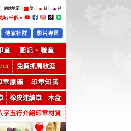
網站地圖
简
日
한
超過
1千
個。
傳家社群
影片專區
印章
圖記、職章
免費抓周收涎
714
印章原礦
印章知識
章
橡皮連續章
木盒
八字五行介紹印章材質