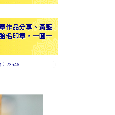
章作品分享、黃藍
胎毛印章，一圓一
23546