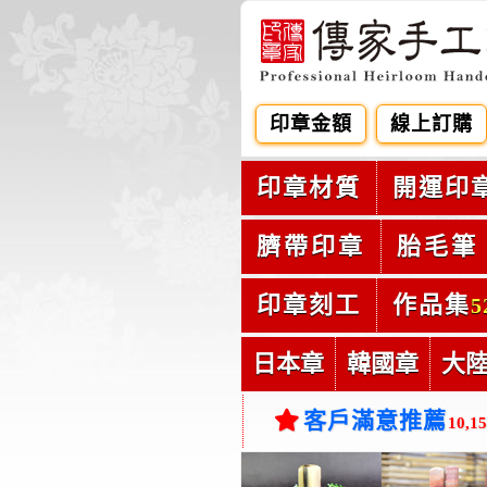
印章金額
線上訂購
印章材質
開運印
臍帶印章
胎毛筆
印章刻工
作品集
5
日本章
韓國章
大
客戶滿意推薦
10,1