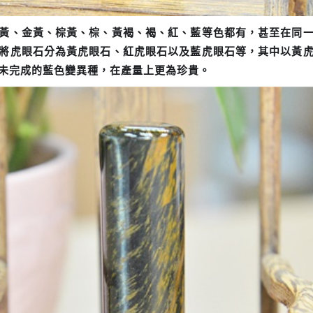
黃、金黃、棕黃、棕、黃褐、褐、紅、藍等色都有，甚至在同
將虎眼石分為黃虎眼石、紅虎眼石以及藍虎眼石等，其中以黃
未完成的藍色變異種，在產量上更為珍貴。