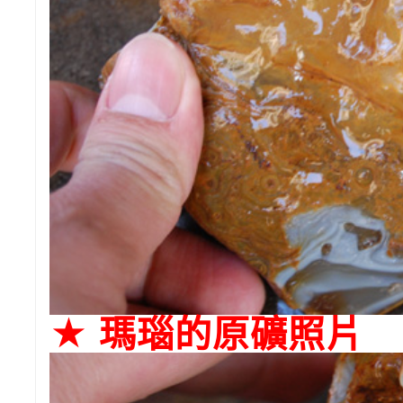
★ 瑪瑙的原礦照片