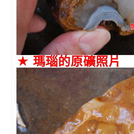
★ 瑪瑙的原礦照片