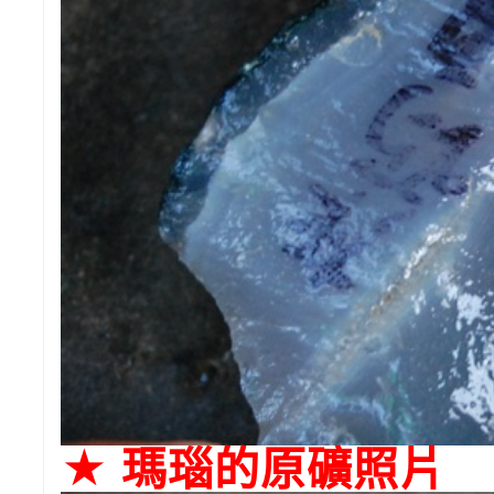
★ 瑪瑙的原礦照片