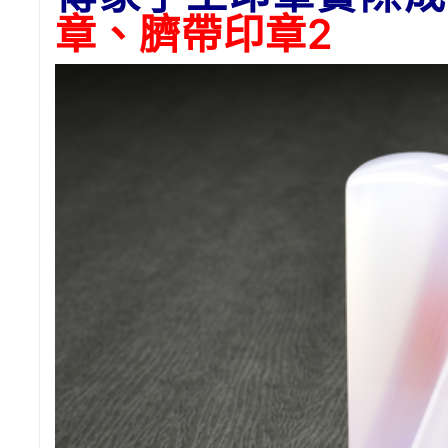
章、臍帶印章2