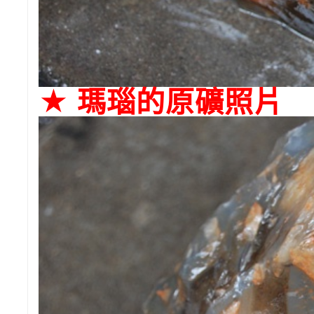
★ 瑪瑙的原礦照片