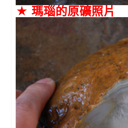
★ 瑪瑙的原礦照片