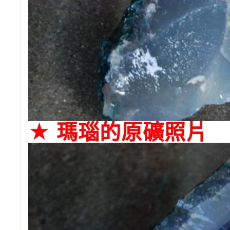
★ 瑪瑙的原礦照片