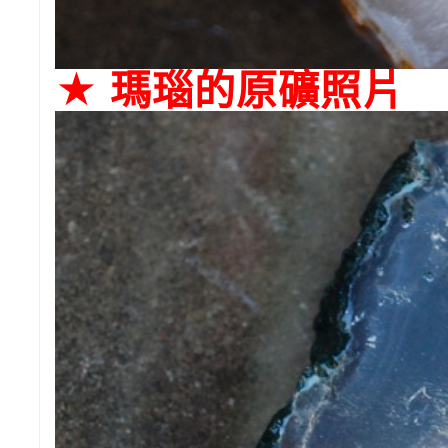
★ 瑪瑙的原礦照片