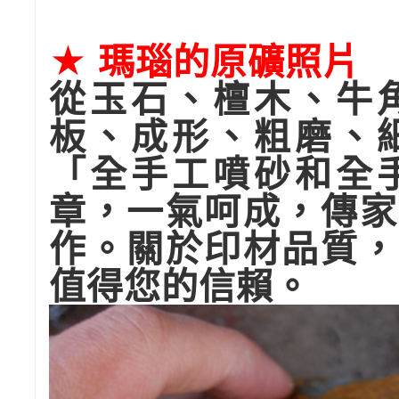
★ 瑪瑙的原礦照片
從玉石、檀木、牛
板、成形、粗磨、
「全手工噴砂和全
章，一氣呵成，傳家
作。關於印材品質，
值得您的信賴。