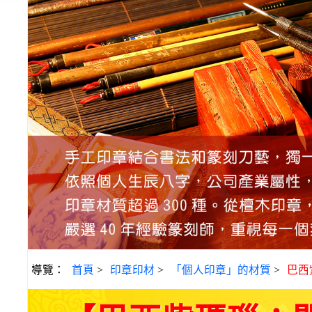
導覽：
首頁
>
印章印材
>
「個人印章」的材質
>
巴西