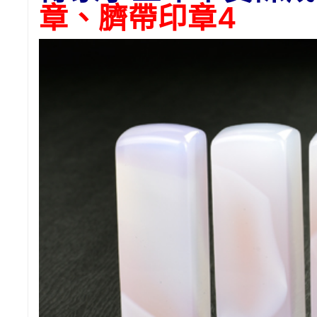
章、臍帶印章4