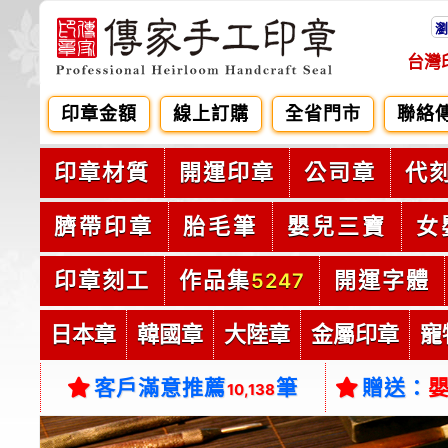
瀏
台灣
印章金額
線上訂購
全省門市
聯絡
印章材質
開運印章
公司章
代
臍帶印章
胎毛筆
嬰兒三寶
女
印章刻工
作品集
開運字體
5247
日本章
韓國章
大陸章
金屬印章
寵
客戶滿意推薦
筆
贈送：
10,138