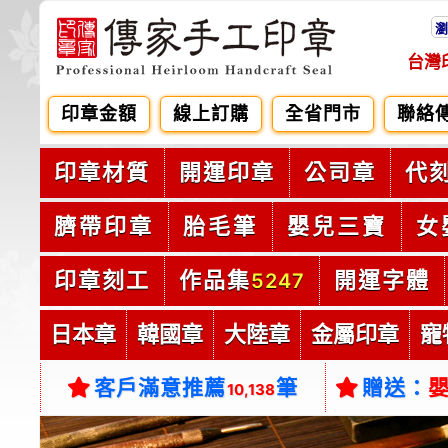
瀏
台灣
印章金額
線上訂購
全省門市
聯絡
印章材質
開運印章
公司章
代
臍帶印章
胎毛筆
嬰兒三寶
女
印章刻工
作品集
開運字體
5247
日本章
韓國章
大陸章
金屬印章
寵
客戶滿意推薦
筆
贈送：
10,138