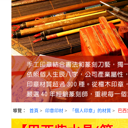
導覽：
首頁
>
印章印材
>
「個人印章」的材質
>
巴西