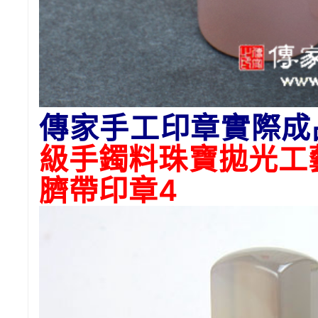
傳家手工印章實際成
級手鐲料珠寶拋光工
臍帶印章4