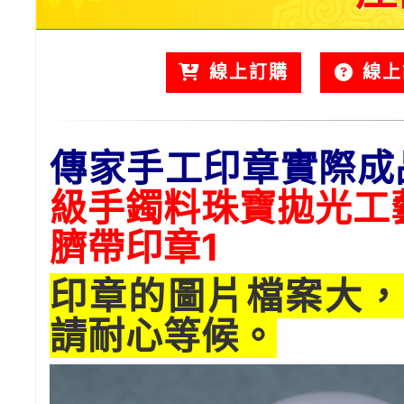
線上訂購
線上
傳家手工印章實際成
級手鐲料珠寶拋光工
臍帶印章1
印章的圖片檔案大，
請耐心等候。