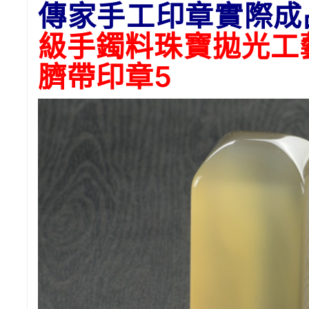
傳家手工印章實際成
級手鐲料珠寶拋光工
臍帶印章5