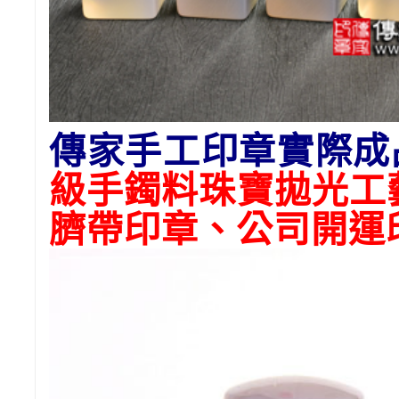
傳家手工印章實際成
級手鐲料珠寶拋光工
臍帶印章
、公司開運