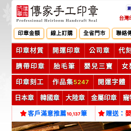
瀏
台灣
印章金額
線上訂購
全省門市
聯絡
印章材質
開運印章
公司章
代
臍帶印章
胎毛筆
嬰兒三寶
女
印章刻工
作品集
開運字體
5247
日本章
韓國章
大陸章
金屬印章
寵
客戶滿意推薦
筆
贈送：
10,137