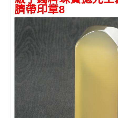
臍帶印章8