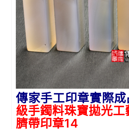
傳家手工印章實際成
級手鐲料珠寶拋光工
臍帶印章14