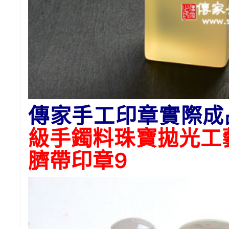
傳家手工印章實際成
級手鐲料珠寶拋光工
臍帶印章
9