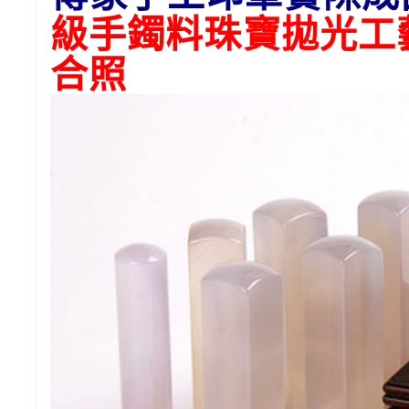
級手鐲料珠寶拋光工
合照