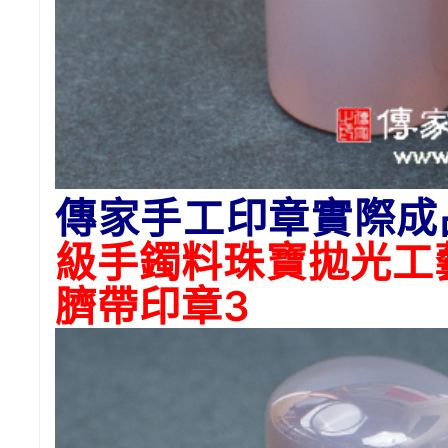
傳家手工印章實際成
級手鐲料珠寶拋光工
臍帶印章3