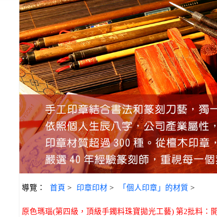
導覽：
首頁
>
印章印材
>
「個人印章」的材質
>
原色瑪瑙(第四級，頂級手鐲料珠寶拋光工藝) 第2批料：