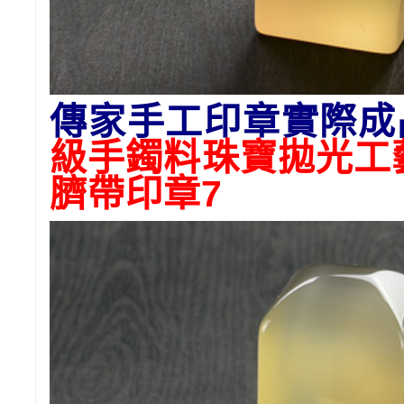
傳家手工印章實際成
級手鐲料珠寶拋光工
臍帶印章7