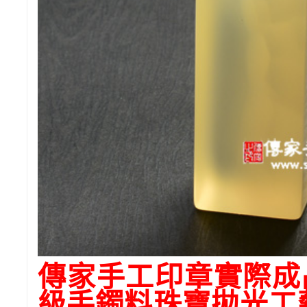
傳家手工印章實際成
級手鐲料珠寶拋光工