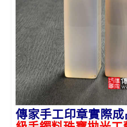
傳家手工印章實際成
級手鐲料珠寶拋光工