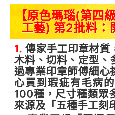
【原色瑪瑙(第四
工藝) 第2批料
1.
傳家手工印章材質
木料、切料、定型、
過專業印章師傅細心
心買到瑕疵有毛病的
100種，尺寸種類
來源及「五種手工刻