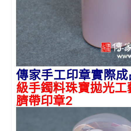
傳家手工印章實際成
級手鐲料珠寶拋光工
臍帶印章2