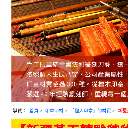
導覽：
首頁
>
印章印材
>
「個人印章」的材質
>
新疆