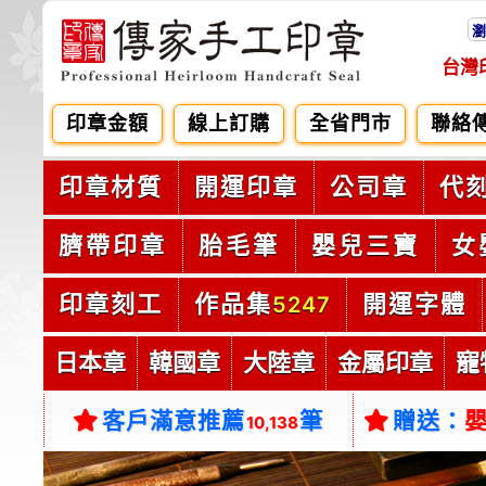
瀏
台灣
印章金額
線上訂購
全省門市
聯絡
印章材質
開運印章
公司章
代
臍帶印章
胎毛筆
嬰兒三寶
女
印章刻工
作品集
開運字體
5247
日本章
韓國章
大陸章
金屬印章
寵
客戶滿意推薦
筆
贈送：
10,138