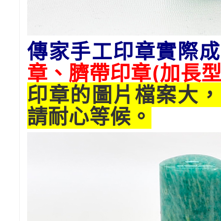
傳家手工印章實際成
章、臍帶印章(
加長
型
印章的圖片檔案大，
請耐心等候。