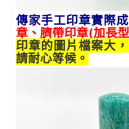
傳家手工印章實際成
章、臍帶印章(
加長
型
印章的圖片檔案大，
請耐心等候。