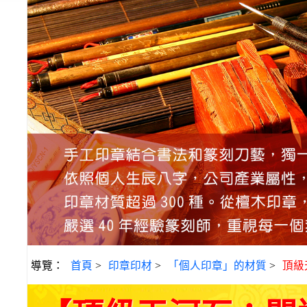
導覽：
首頁
>
印章印材
>
「個人印章」的材質
>
頂級