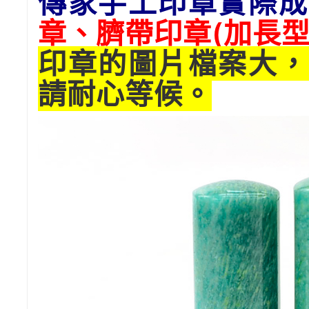
傳家手工印章實際成
章、臍帶印章(
加長
型
印章的圖片檔案大，
請耐心等候。