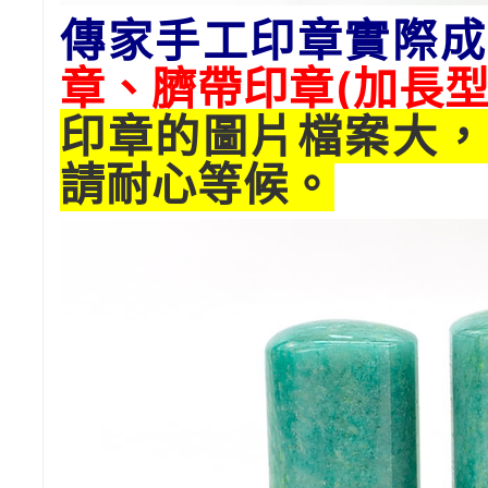
傳家手工印章實際成
章、臍帶印章(
加長
型
印章的圖片檔案大，
請耐心等候。