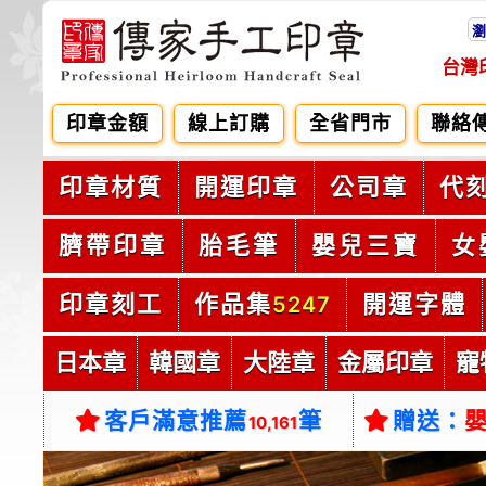
瀏
台灣
印章金額
線上訂購
全省門市
聯絡
印章材質
開運印章
公司章
代
臍帶印章
胎毛筆
嬰兒三寶
女
印章刻工
作品集
開運字體
5247
日本章
韓國章
大陸章
金屬印章
寵
客戶滿意推薦
筆
贈送：
10,161