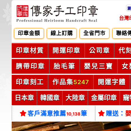
瀏
台灣
印章金額
線上訂購
全省門市
聯絡
印章材質
開運印章
公司章
代
臍帶印章
胎毛筆
嬰兒三寶
女
印章刻工
作品集
開運字體
5247
日本章
韓國章
大陸章
金屬印章
寵
客戶滿意推薦
筆
贈送：
10,138