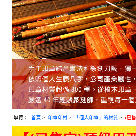
導覽：
首頁
>
印章印材
>
「個人印章」的材質
>
(已