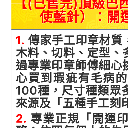
【(已售完)頂級巴
使藍針）：開
1.
傳家手工印章材質
木料、切料、定型、
過專業印章師傅細心
心買到瑕疵有毛病的
100種，尺寸種類
來源及「五種手工刻
2.
專業正規「開運印