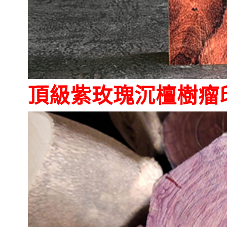
頂級
紫玫瑰
沉檀樹瘤