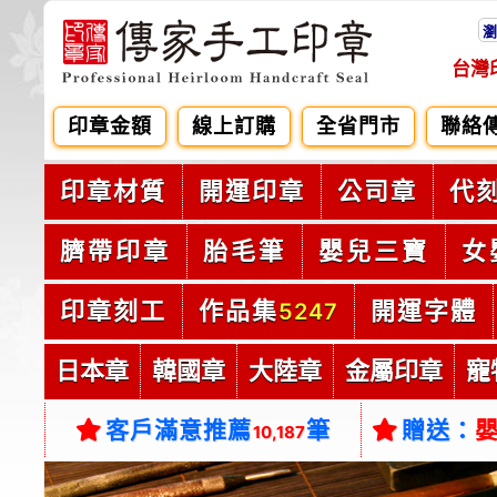
瀏
台灣
印章金額
線上訂購
全省門市
聯絡
印章材質
開運印章
公司章
代
臍帶印章
胎毛筆
嬰兒三寶
女
印章刻工
作品集
開運字體
5247
日本章
韓國章
大陸章
金屬印章
寵
客戶滿意推薦
筆
贈送：
10,187