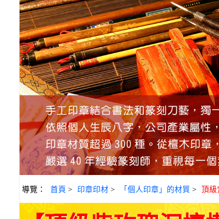
導覽：
首頁
>
印章印材
>
「個人印章」的材質
>
頂級