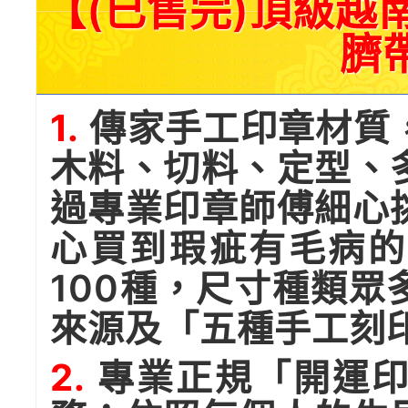
【(已售完)頂級越
臍
1.
傳家手工印章材質
木料、切料、定型、
過專業印章師傅細心
心買到瑕疵有毛病的
100種，尺寸種類
來源及「五種手工刻
2.
專業正規「開運印