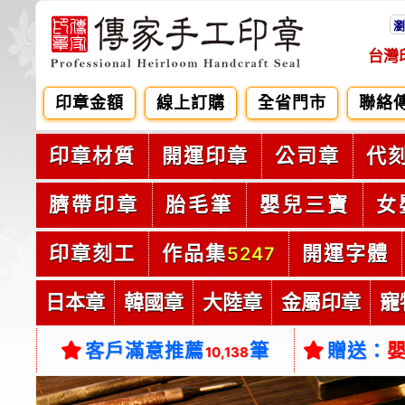
瀏
台灣
印章金額
線上訂購
全省門市
聯絡
印章材質
開運印章
公司章
代
臍帶印章
胎毛筆
嬰兒三寶
女
印章刻工
作品集
開運字體
5247
日本章
韓國章
大陸章
金屬印章
寵
客戶滿意推薦
筆
贈送：
10,138