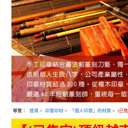
導覽：
首頁
>
印章印材
>
「個人印章」的材質
>
(已