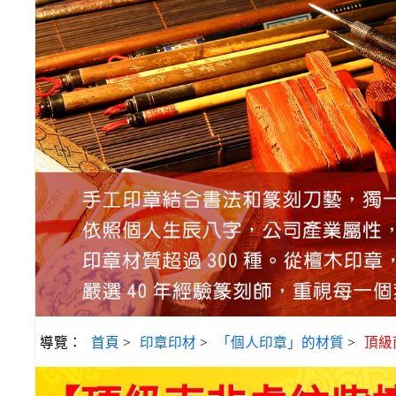
導覽：
首頁
>
印章印材
>
「個人印章」的材質
>
頂級