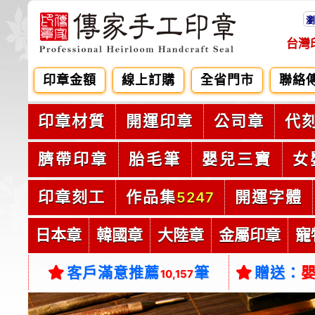
瀏
台灣
印章金額
線上訂購
全省門市
聯絡
印章材質
開運印章
公司章
代
臍帶印章
胎毛筆
嬰兒三寶
女
印章刻工
作品集
開運字體
5247
日本章
韓國章
大陸章
金屬印章
寵
客戶滿意推薦
筆
贈送：
10,157