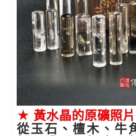
★ 黃水晶的原礦照
從玉石、檀木、牛