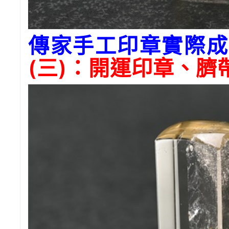
傳家手工印章實際成
(三)：開運印章、臍