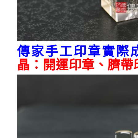
傳家手工印章實際
晶：開運印章、臍帶