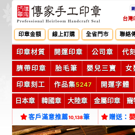
瀏
台灣
印章金額
線上訂購
全省門市
聯絡
印章材質
開運印章
公司章
代
臍帶印章
胎毛筆
嬰兒三寶
女
印章刻工
作品集
開運字體
5247
日本章
韓國章
大陸章
金屬印章
寵
客戶滿意推薦
筆
贈送：
10,138