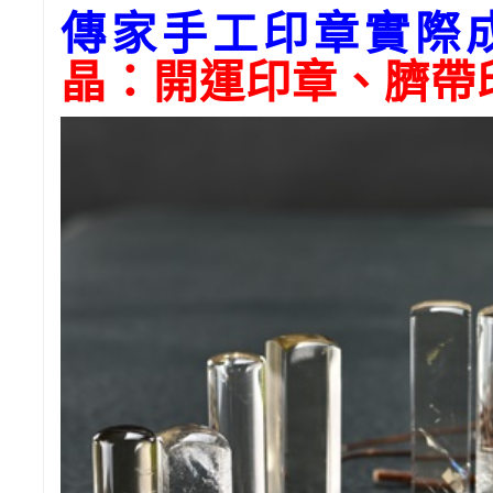
傳家手工印章實際
晶：開運印章、臍帶