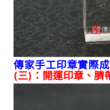
傳家手工印章實際成
(三)：開運印章、臍