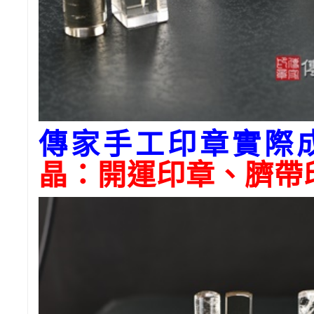
傳家手工印章實際
晶：開運印章、臍帶