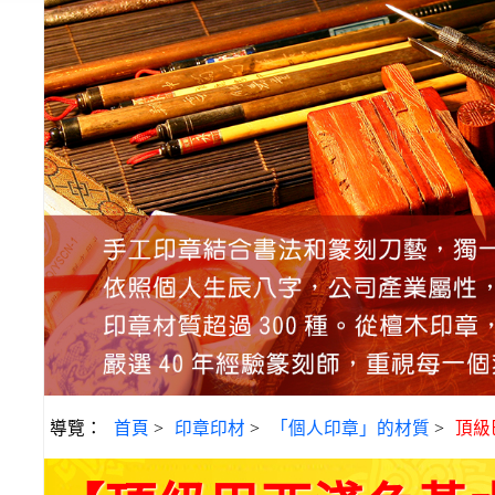
導覽：
首頁
>
印章印材
>
「個人印章」的材質
>
頂級