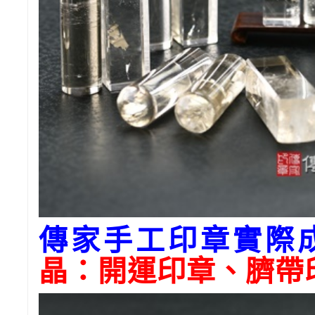
傳家手工印章實際
晶：開運印章、臍帶