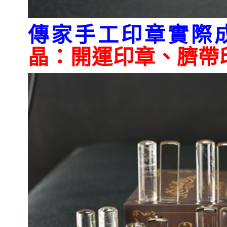
傳家手工印章實際
晶：開運印章、臍帶