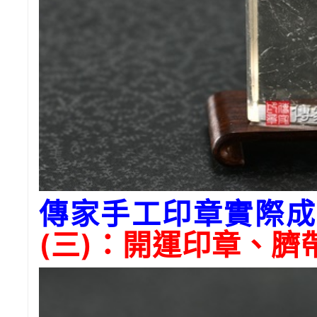
傳家手工印章實際成
(三)：開運印章、臍