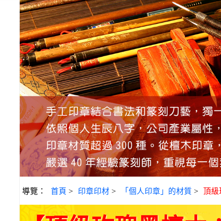
導覽：
首頁
>
印章印材
>
「個人印章」的材質
>
頂級