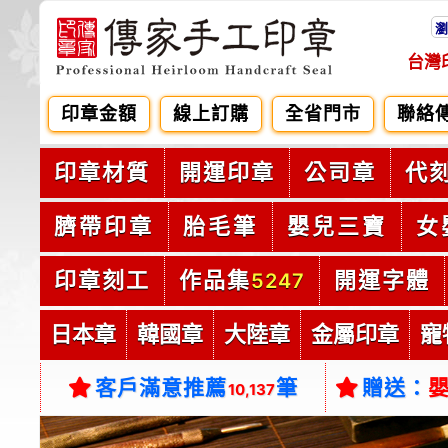
瀏
台灣
印章金額
線上訂購
全省門市
聯絡
印章材質
開運印章
公司章
代
臍帶印章
胎毛筆
嬰兒三寶
女
印章刻工
作品集
開運字體
5247
日本章
韓國章
大陸章
金屬印章
寵
客戶滿意推薦
筆
贈送：
10,137