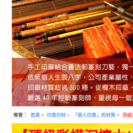
導覽：
首頁
>
印章印材
>
「個人印章」的材質
>
頂級