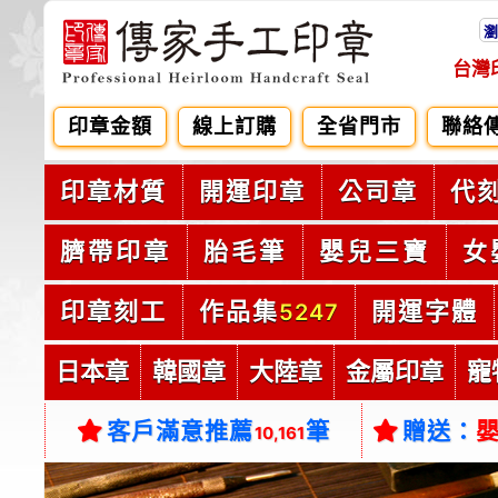
瀏
台灣
印章金額
線上訂購
全省門市
聯絡
印章材質
開運印章
公司章
代
臍帶印章
胎毛筆
嬰兒三寶
女
印章刻工
作品集
開運字體
5247
日本章
韓國章
大陸章
金屬印章
寵
客戶滿意推薦
筆
贈送：
10,161