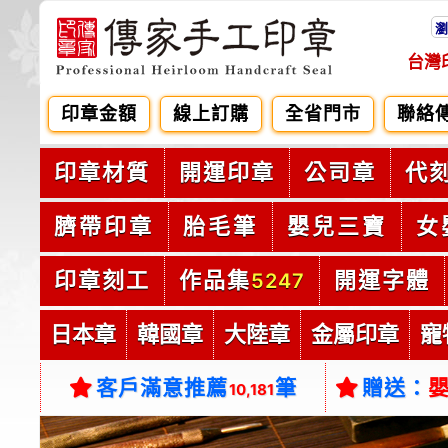
瀏
台灣
印章金額
線上訂購
全省門市
聯絡
印章材質
開運印章
公司章
代
臍帶印章
胎毛筆
嬰兒三寶
女
印章刻工
作品集
開運字體
5247
日本章
韓國章
大陸章
金屬印章
寵
客戶滿意推薦
筆
贈送：
10,181