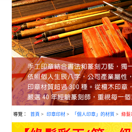
導覽：
首頁
>
印章印材
>
「個人印章」的材質
>
綠髮