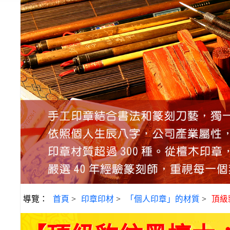
導覽：
首頁
>
印章印材
>
「個人印章」的材質
>
頂級