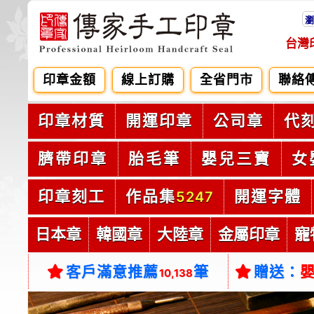
瀏
台灣
印章金額
線上訂購
全省門市
聯絡
印章材質
開運印章
公司章
代
臍帶印章
胎毛筆
嬰兒三寶
女
印章刻工
作品集
開運字體
5247
日本章
韓國章
大陸章
金屬印章
寵
客戶滿意推薦
筆
贈送：
10,138