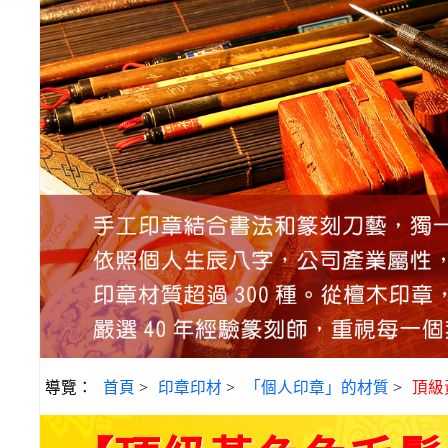
導覽：
首頁
>
印章印材
>
「個人印章」的材質
>
頂級