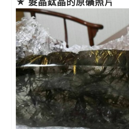
★ 髮晶鈦晶的原礦照片