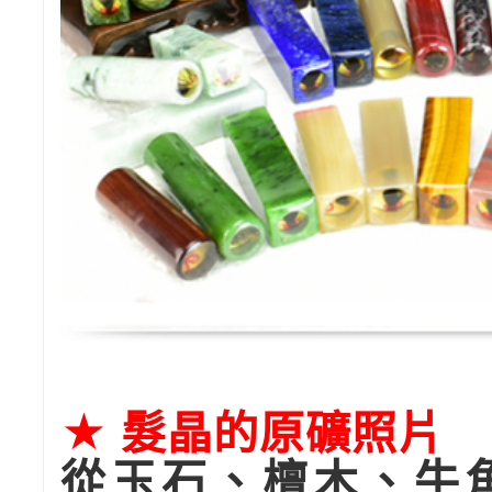
★ 髮晶的原礦照片
從玉石、檀木、牛