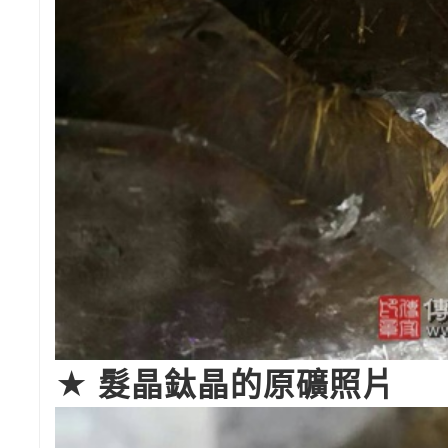
★ 髮晶鈦晶的原礦照片