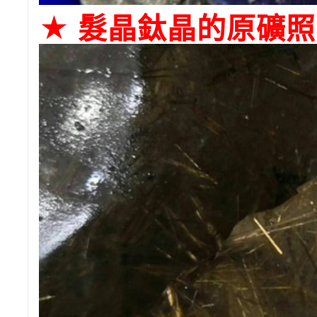
★ 髮晶鈦晶的原礦