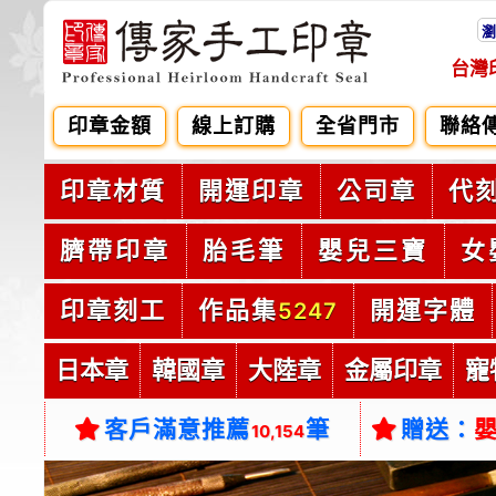
瀏
台灣
印章金額
線上訂購
全省門市
聯絡
印章材質
開運印章
公司章
代
臍帶印章
胎毛筆
嬰兒三寶
女
印章刻工
作品集
開運字體
5247
日本章
韓國章
大陸章
金屬印章
寵
客戶滿意推薦
筆
贈送：
10,154