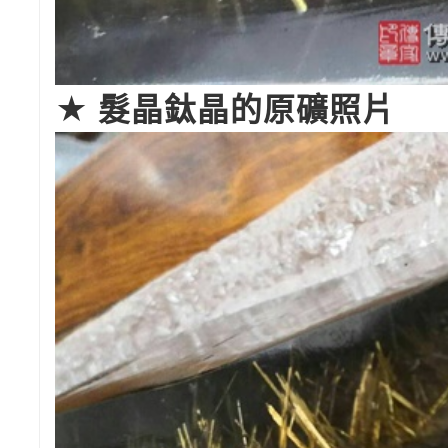
★ 髮晶鈦晶的原礦照片