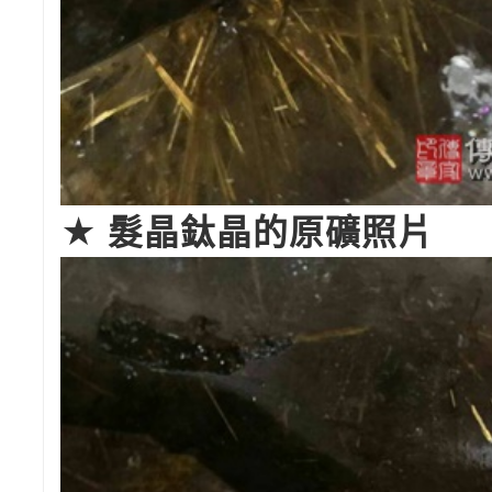
★ 髮晶鈦晶的原礦照片