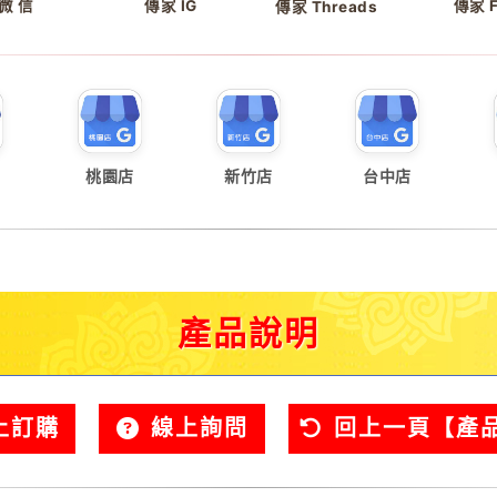
微 信
傳家 IG
傳家 
傳家 Threads
桃園店
新竹店
台中店
產品說明
上訂購
線上詢問
回上一頁【產