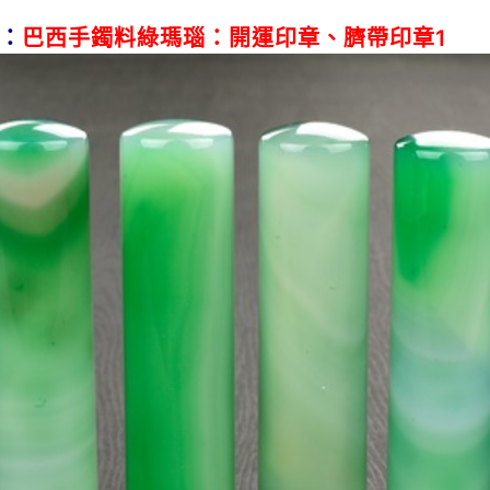
：
巴西手鐲料綠瑪瑙：開運印章、臍帶印章1