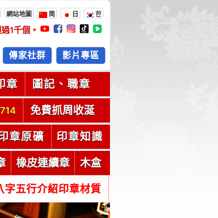
網站地圖
简
日
한
超過
1千
個。
傳家社群
影片專區
印章
圖記、職章
免費抓周收涎
714
印章原礦
印章知識
章
橡皮連續章
木盒
八字五行介紹印章材質