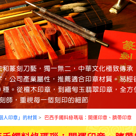
個人印章」的材質
>
巴西手鐲料綠瑪瑙：開運印章、臍帶印章