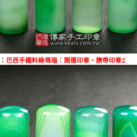
：
巴西手鐲料綠瑪瑙：開運印章、臍帶印章2