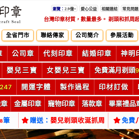
瀏覽：
2.9億+
愛心公益
相關連結
常見問題
台灣印章材質，數量最多。 剃頭和抓周
全省門市
聯絡傳家
公司簡介
參展活動
章
公司章
代刻印章
結婚印章
神明
嬰兒三寶
女嬰兒三寶
免費滿月剃頭
9
開運字體
製作過程
印材訂做
247
陸章
金屬印章
寵物印章
落款章
畢業禮品
筆
贈送：
嬰兒剃頭收涎抓周
免費
38