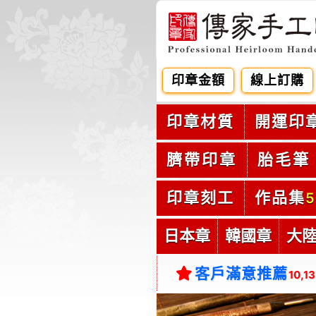
印章金額
線上訂購
印章材質
開運印
臍帶印章
胎毛筆
印章刻工
作品集
5
日本章
韓國章
大
客戶滿意推薦
10,1