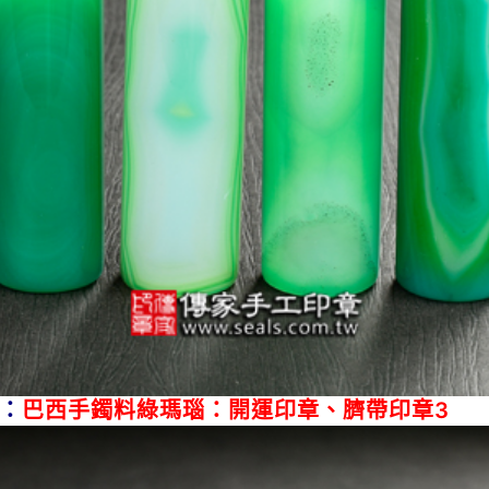
：
巴西手鐲料綠瑪瑙：開運印章、臍帶印章3