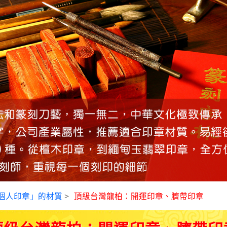
個人印章」的材質
>
頂級台灣龍柏：開運印章、臍帶印章