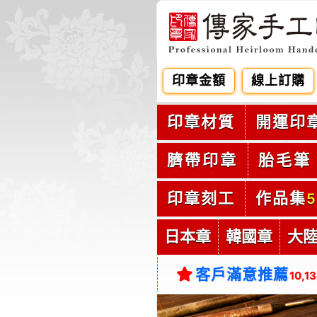
印章金額
線上訂購
印章材質
開運印
臍帶印章
胎毛筆
印章刻工
作品集
5
日本章
韓國章
大
客戶滿意推薦
10,1