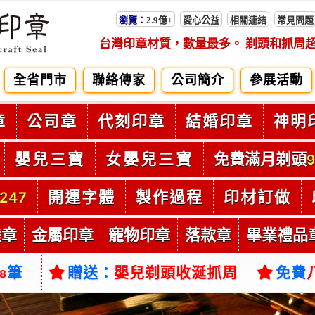
瀏覽：
2.9億+
愛心公益
相關連結
常見問題
台灣印章材質，數量最多。 剃頭和抓周
全省門市
聯絡傳家
公司簡介
參展活動
章
公司章
代刻印章
結婚印章
神明
嬰兒三寶
女嬰兒三寶
免費滿月剃頭
9
開運字體
製作過程
印材訂做
247
陸章
金屬印章
寵物印章
落款章
畢業禮品
筆
贈送：
嬰兒剃頭收涎抓周
免費
38