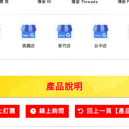
微 信
傳家 IG
傳家 
傳家 Threads
桃園店
新竹店
台中店
產品說明
上訂購
線上詢問
回上一頁【產