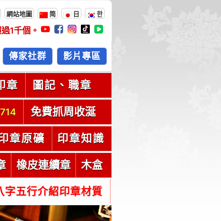
網站地圖
简
日
한
超過
1千
個。
傳家社群
影片專區
印章
圖記、職章
免費抓周收涎
714
印章原礦
印章知識
章
橡皮連續章
木盒
八字五行介紹印章材質