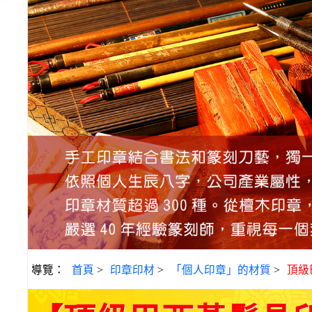
導覽：
首頁
>
印章印材
>
「個人印章」的材質
>
頂級