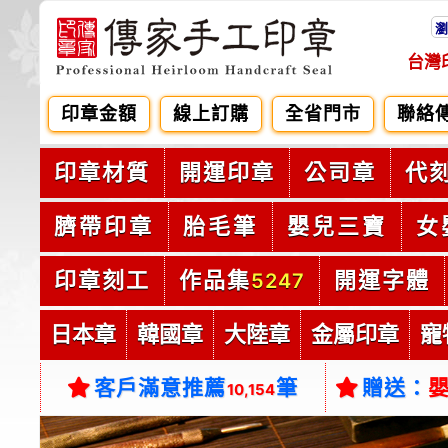
瀏
台灣
印章金額
線上訂購
全省門市
聯絡
印章材質
開運印章
公司章
代
臍帶印章
胎毛筆
嬰兒三寶
女
印章刻工
作品集
開運字體
5247
日本章
韓國章
大陸章
金屬印章
寵
客戶滿意推薦
筆
贈送：
10,154