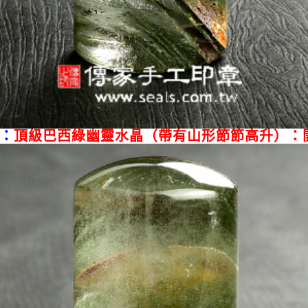
：
頂級巴西綠幽靈水晶（帶有山形節節高升）：