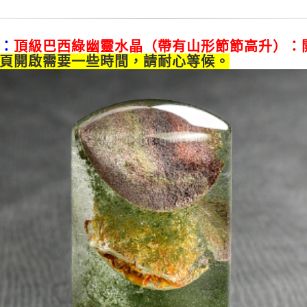
：
頂級巴西綠幽靈水晶（帶有山形節節高升）：
頁開啟需要一些時間，請耐心等候。