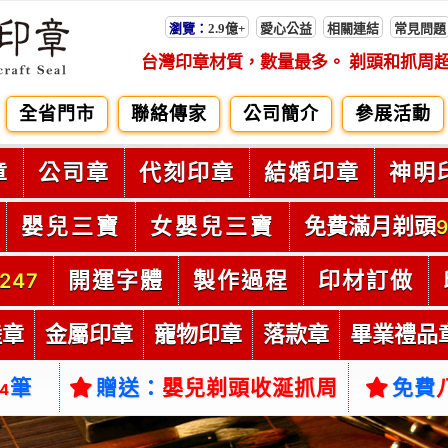
瀏覽：
2.9億+
愛心公益
相關連結
常見問題
台灣印章材質，數量最多。 剃頭和抓周
全省門市
聯絡傳家
公司簡介
參展活動
章
公司章
代刻印章
結婚印章
神明
嬰兒三寶
女嬰兒三寶
免費滿月剃頭
9
開運字體
製作過程
印材訂做
247
陸章
金屬印章
寵物印章
落款章
畢業禮品
筆
贈送：
嬰兒剃頭收涎抓周
免費
54