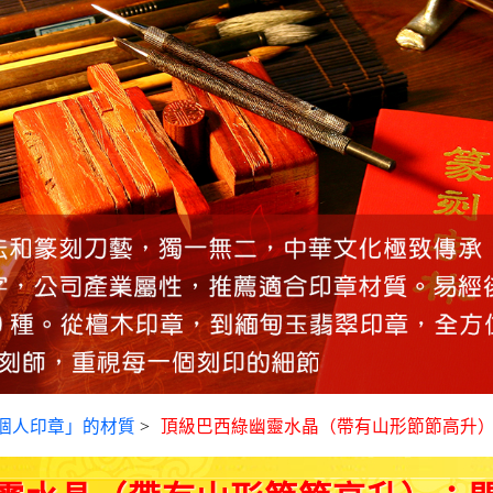
個人印章」的材質
>
頂級巴西綠幽靈水晶（帶有山形節節高升