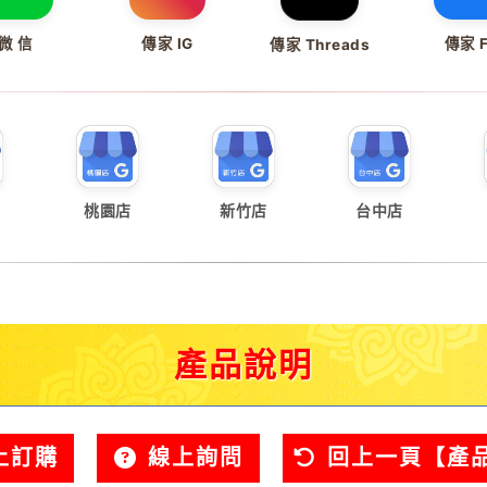
微 信
傳家 IG
傳家 
傳家 Threads
桃園店
新竹店
台中店
產品說明
上訂購
線上詢問
回上一頁【產