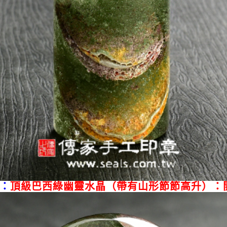
：
頂級巴西綠幽靈水晶（帶有山形節節高升）：