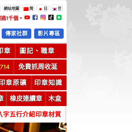
網站地圖
简
日
한
超過
1千
個。
傳家社群
影片專區
印章
圖記、職章
免費抓周收涎
714
印章原礦
印章知識
章
橡皮連續章
木盒
八字五行介紹印章材質