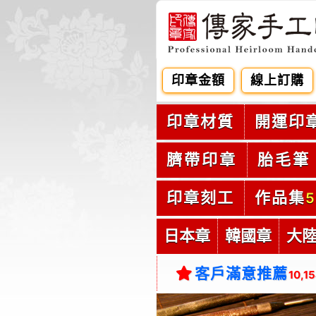
印章金額
線上訂購
印章材質
開運印
臍帶印章
胎毛筆
印章刻工
作品集
5
日本章
韓國章
大
客戶滿意推薦
10,1