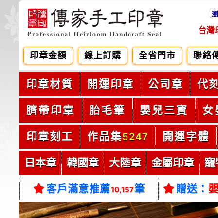
瀏
台灣
印章金額
線上訂購
全省門市
聯絡
印章材質
開運印章
公司章
代
臍帶印章
胎毛筆
嬰兒三寶
女
印章刻工
作品集
開運字體
5247
日本章
韓國章
大陸章
金屬印章
寵
客戶滿意推薦
筆
贈送：
10,157