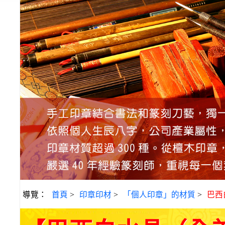
導覽：
首頁
>
印章印材
>
「個人印章」的材質
>
巴西