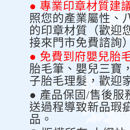
● 專業印章材質建
照您的產業屬性、
的印章材質（歡迎
接來門市免費諮詢
● 免費到府嬰兒胎
胎毛筆、嬰兒三寶
子胎毛理髮，歡迎
● 產品保固/售後
送過程導致新品瑕
品。