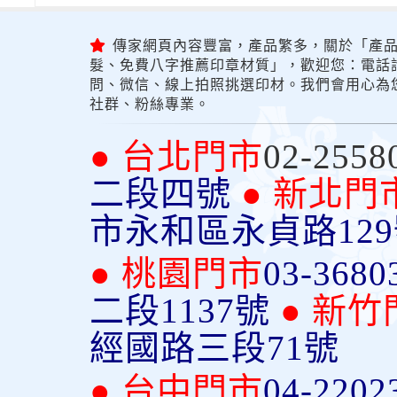
傳家網頁內容豐富，產品繁多，關於「產品
髮、免費八字推薦印章材質」，歡迎您：電話詢問
問、微信、線上拍照挑選印材。我們會用心為
社群、粉絲專業。
● 台北門市
02-2558
二段四號
● 新北門
市永和區永貞路12
● 桃園門市
03-3680
二段1137號
● 新竹
經國路三段71號
● 台中門市
04-2202