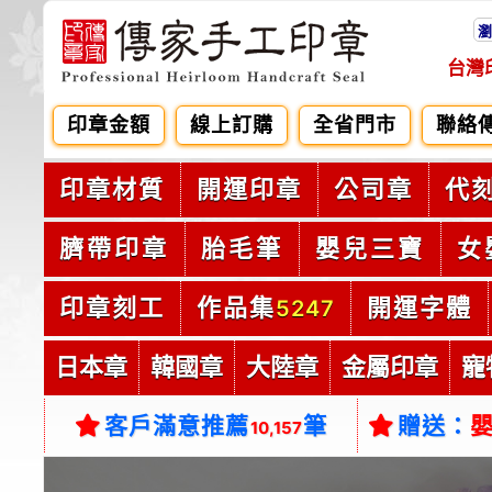
瀏
台灣
印章金額
線上訂購
全省門市
聯絡
印章材質
開運印章
公司章
代
臍帶印章
胎毛筆
嬰兒三寶
女
印章刻工
作品集
開運字體
5247
日本章
韓國章
大陸章
金屬印章
寵
客戶滿意推薦
筆
贈送：
10,157