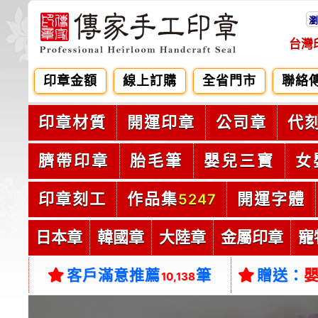
瀏
台灣
印章金額
線上訂購
全省門市
聯絡
印章材質
開運印章
公司章
代
臍帶印章
胎毛筆
嬰兒三寶
女
印章刻工
作品集
開運字體
5247
日本章
韓國章
大陸章
金屬印章
寵
客戶滿意推薦
筆
贈送：
10,138