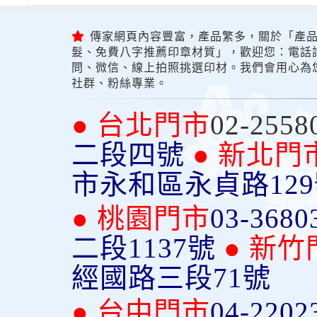
傳家網頁內容豐富，產品繁多，關於「產品
髮、免費八字推薦印章材質」，歡迎您：電話詢問
問、微信、線上拍照挑選印材。我們會用心為
社群、粉絲專業。
● 台北門市
02-2558
二段四號
● 新北門
市永和區永貞路12
● 桃園門市
03-3680
二段1137號
● 新竹
經國路三段71號
● 台中門市
04-2202