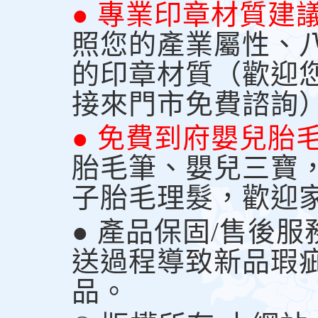
● 專業印章材質建
照您的產業屬性、
的印章材質（歡迎
接來門市免費諮詢
● 免費到府嬰兒胎
胎毛筆、嬰兒三寶
子胎毛理髮，歡迎
● 產品保固/售後
送過程導致新品瑕
品。