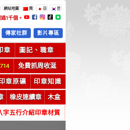
網站地圖
简
日
한
超過
1千
個。
傳家社群
影片專區
印章
圖記、職章
免費抓周收涎
714
印章原礦
印章知識
章
橡皮連續章
木盒
八字五行介紹印章材質