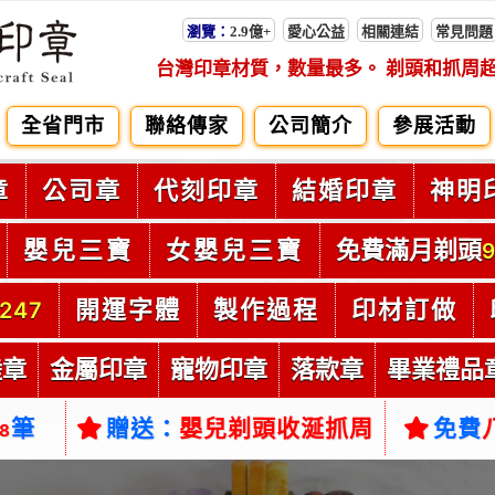
瀏覽：
2.9億+
愛心公益
相關連結
常見問題
台灣印章材質，數量最多。 剃頭和抓周
全省門市
聯絡傳家
公司簡介
參展活動
章
公司章
代刻印章
結婚印章
神明
嬰兒三寶
女嬰兒三寶
免費滿月剃頭
9
開運字體
製作過程
印材訂做
247
陸章
金屬印章
寵物印章
落款章
畢業禮品
筆
贈送：
嬰兒剃頭收涎抓周
免費
38