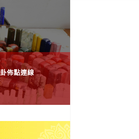
卦佈點連線
應