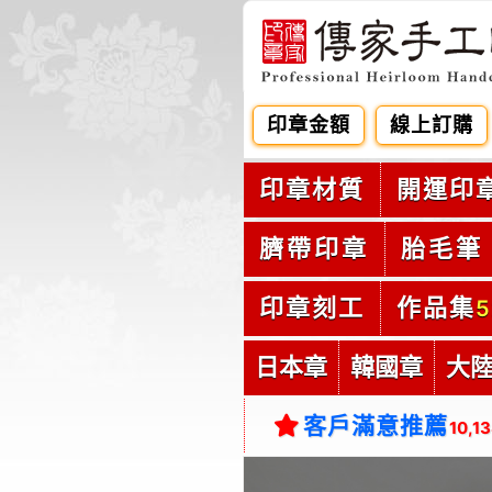
印章金額
線上訂購
印章材質
開運印
臍帶印章
胎毛筆
印章刻工
作品集
5
日本章
韓國章
大
客戶滿意推薦
10,1