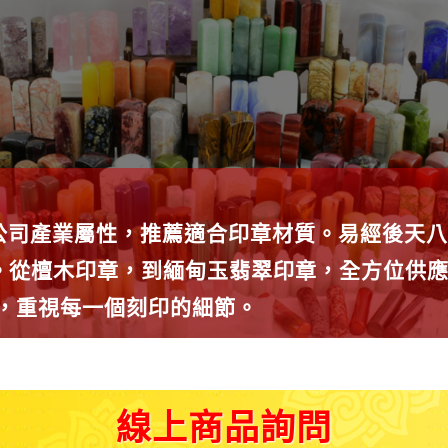
公司產業屬性，推薦適合印章材質。易經後天八
種。從檀木印章，到緬甸玉翡翠印章，全方位供
師，重視每一個刻印的細節。
線上商品詢問