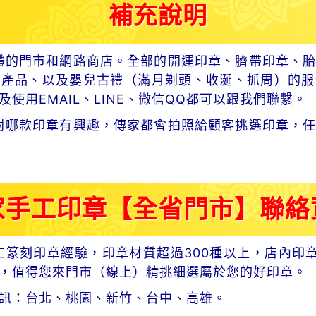
補充說明
體的門市和網路商店。全部的開運印章、臍帶印章、胎
章產品、以及嬰兒古禮（滿月剃頭、收涎、抓周）的服
使用EMAIL、LINE、微信QQ都可以跟我們聯繫。
對哪款印章有興趣，傳家都會拍照給顧客挑選印章，任
家手工印章【全省門市】聯絡
工篆刻印章經驗，印章材質超過300種以上，店內印
，值得您來門市（線上）精挑細選屬於您的好印章。
訊：台北、桃園、新竹、台中、高雄。