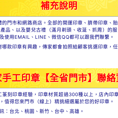
補充說明
體的門市和網路商店。全部的開運印章、臍帶印章、胎
章產品、以及嬰兒古禮（滿月剃頭、收涎、抓周）的服
使用EMAIL、LINE、微信QQ都可以跟我們聯繫。
對哪款印章有興趣，傳家都會拍照給顧客挑選印章，任
家手工印章【全省門市】聯絡
工篆刻印章經驗，印章材質超過300種以上，店內印
，值得您來門市（線上）精挑細選屬於您的好印章。
訊：台北、桃園、新竹、台中、高雄。