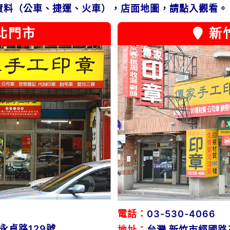
資料（公車、捷運、火車），店面地圖，請點入觀看。
北門市
新
電話：
03-530-4066
永貞路129號
地址：
台灣 新竹市經國路