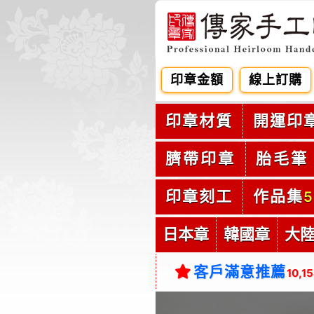
印章金額
線上訂購
印章材質
開運印
臍帶印章
胎毛筆
印章刻工
作品集
5
日本章
韓國章
大
客戶滿意推薦
10,1