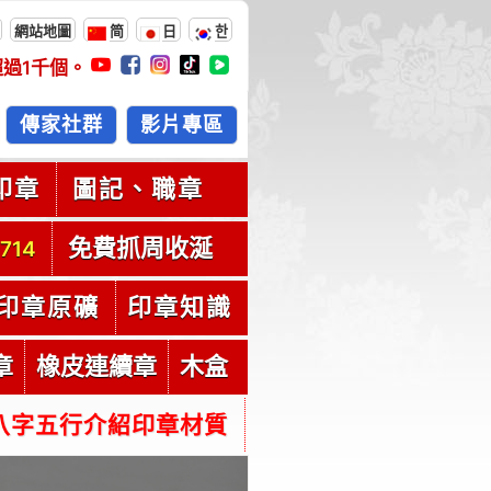
網站地圖
简
日
한
超過
1千
個。
傳家社群
影片專區
印章
圖記、職章
免費抓周收涎
714
印章原礦
印章知識
章
橡皮連續章
木盒
八字五行介紹印章材質