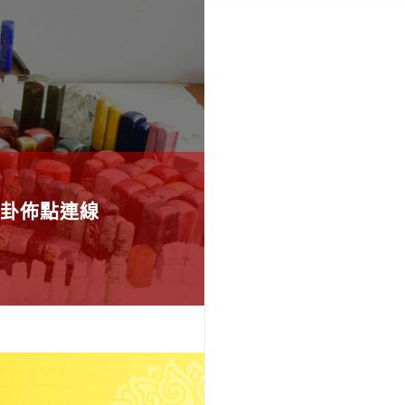
卦佈點連線
應