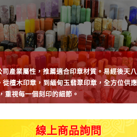
公司產業屬性，推薦適合印章材質。易經後天八
種。從檀木印章，到緬甸玉翡翠印章，全方位供
師，重視每一個刻印的細節。
線上商品詢問