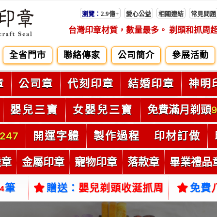
瀏覽：
2.9億+
愛心公益
相關連結
常見問題
台灣印章材質，數量最多。 剃頭和抓周
全省門市
聯絡傳家
公司簡介
參展活動
章
公司章
代刻印章
結婚印章
神明
嬰兒三寶
女嬰兒三寶
免費滿月剃頭
9
開運字體
製作過程
印材訂做
247
陸章
金屬印章
寵物印章
落款章
畢業禮品
筆
贈送：
嬰兒剃頭收涎抓周
免費
54